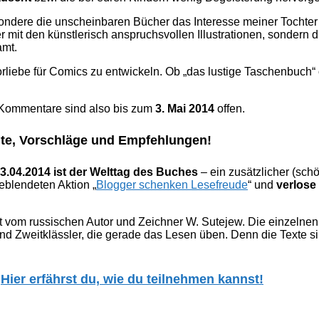
sondere die unscheinbaren Bücher das Interesse meiner Tochter
 mit den künstlerisch anspruchsvollen Illustrationen, sondern d
amt.
liebe für Comics zu entwickeln. Ob „das lustige Taschenbuch“ o
 Kommentare sind also bis zum
3. Mai 2014
offen.
hte, Vorschläge und Empfehlungen!
3.04.2014 ist der Welttag des Buches
– ein zusätzlicher (schö
eblendeten Aktion „
Blogger schenken Lesefreude
“ und
verlose
 vom russischen Autor und Zeichner W. Sutejew. Die einzelnen 
 und Zweitklässler, die gerade das Lesen üben. Denn die Texte si
:
Hier erfährst du, wie du teilnehmen kannst!