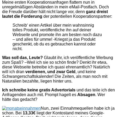
Meine ersten Kooperationsanfragen flattern nun in
unregelmäßigen Abständen in mein eMail-Postfach. Doch
die Freude darüber hält nicht lange vor, denn
ganz dreist
lautet die Forderung
der potentiellen Kooperationspartner:
Schreib‘ einen Artikel über mein wahnsinnig
tolles Produkt, veröffentliche ihn auf deiner
Webseite und promote ihn am besten noch dazu
– und alles für umme! -Kriegst ja das Produkt
geschenkt, ob du es gebrauchen kannst oder
nicht.
Was soll das, Leute?
Glaubt ihr, ich veröffentliche Werbung
zum Spaß? –Weil ich sie so schön finde? Denkt ihr etwa,
diese Webseite betreibe ich quasi ehrenamtlich? Natürlich
will ich dran
verdienen, und zwar Geld
, und keine
Schwangerschaftskalender! Die Zeiten, als man noch mit
Naturalien bezahlte, liegen hinter uns.
Ich schreibe keine gratis Advertorials
und das teile ich den
Anfragenden auch mit. Prompt hagelt es
Absagen
. Wer
hätte das gedacht?
Nun, zwei Einnahmequellen habe ich ja
schon. Bei
13,33€
liegt der Kontostand meines Google-