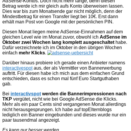
AdSense-Kontos. Doch nicht mehr lange, denn diesen
Betrag werde ich mir gleich aufs Konto überweisen lassen.
Dies war bis zum Monatsende gar nicht möglich, denn der
Mindestbetrag für einen Transfer liegt bei 10€. Erst dann
erhält man Post von Google mit der persönlichen PIN.
Diesen Monat liegen meine AdSense-Einnahmen auf dem
gleichen Level wie im Monat zuvor, obwohl ich
AdSense im
Oktober zwei Wochen lang komplett ausgeschaltet
habe.
Dafür verzeichnete ich im Oktober in den übrigen Wochen
einfach
mehr Klicks
.
Darüber hinaus probiere ich gerade einen Anbieter namens
interactivespot
aus, der als Vermittler von Bannerwerbung
auftritt. Für diesen habe ich mich aus dem einfachen Grund
entschieden, dass es schon mal fünf Euro Startguthaben
gab.
Bei
interactivspot
werden die Bannerimpressionen nach
TKP
vergütet, nicht wie bei Google AdSense die Klicks.
Mehr als ein paar Cents sind vergangenen Monat allerdings
nicht herausgesprungen. Ich habe auf topElternblogs
lediglich ein Banner eingebunden und dieses wurde nur ein
paar tausendmal angezeigt.
Es kann nur besser werden.