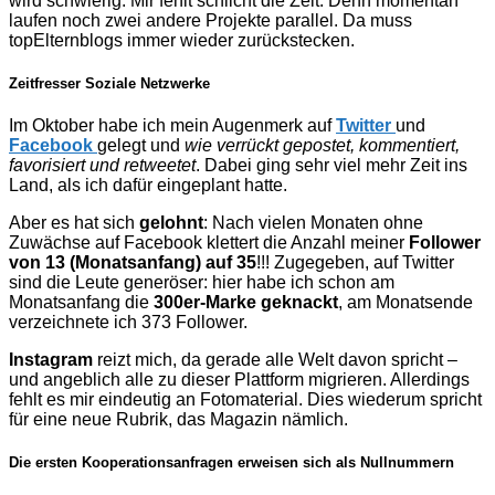
wird schwierig. Mir fehlt schlicht die Zeit. Denn momentan
laufen noch zwei andere Projekte parallel. Da muss
topElternblogs immer wieder zurückstecken.
Zeitfresser Soziale Netzwerke
Im Oktober habe ich mein Augenmerk auf
Twitter
und
Facebook
gelegt und
wie verrückt gepostet, kommentiert,
favorisiert und retweetet
. Dabei ging sehr viel mehr Zeit ins
Land, als ich dafür eingeplant hatte.
Aber es hat sich
gelohnt
: Nach vielen Monaten ohne
Zuwächse auf Facebook klettert die Anzahl meiner
Follower
von 13 (Monatsanfang) auf 35
!!! Zugegeben, auf Twitter
sind die Leute generöser: hier habe ich schon am
Monatsanfang die
300er-Marke geknackt
, am Monatsende
verzeichnete ich 373 Follower.
Instagram
reizt mich, da gerade alle Welt davon spricht –
und angeblich alle zu dieser Plattform migrieren. Allerdings
fehlt es mir eindeutig an Fotomaterial. Dies wiederum spricht
für eine neue Rubrik, das Magazin nämlich.
Die ersten Kooperationsanfragen erweisen sich als Nullnummern