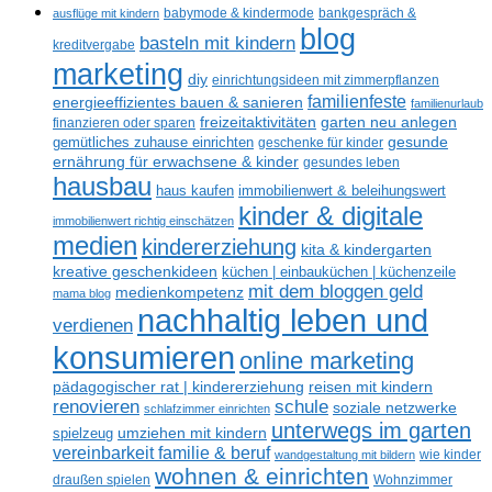
ausflüge mit kindern
babymode & kindermode
bankgespräch &
blog
basteln mit kindern
kreditvergabe
marketing
diy
einrichtungsideen mit zimmerpflanzen
familienfeste
energieeffizientes bauen & sanieren
familienurlaub
freizeitaktivitäten
garten neu anlegen
finanzieren oder sparen
gesunde
gemütliches zuhause einrichten
geschenke für kinder
ernährung für erwachsene & kinder
gesundes leben
hausbau
haus kaufen
immobilienwert & beleihungswert
kinder & digitale
immobilienwert richtig einschätzen
medien
kindererziehung
kita & kindergarten
kreative geschenkideen
küchen | einbauküchen | küchenzeile
mit dem bloggen geld
medienkompetenz
mama blog
nachhaltig leben und
verdienen
konsumieren
online marketing
reisen mit kindern
pädagogischer rat | kindererziehung
renovieren
schule
soziale netzwerke
schlafzimmer einrichten
unterwegs im garten
umziehen mit kindern
spielzeug
vereinbarkeit familie & beruf
wandgestaltung mit bildern
wie kinder
wohnen & einrichten
draußen spielen
Wohnzimmer