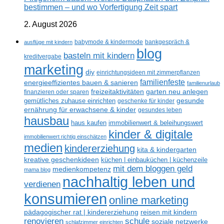
bestimmen – und wo Vorfertigung Zeit spart
2. August 2026
ausflüge mit kindern
babymode & kindermode
bankgespräch &
blog
basteln mit kindern
kreditvergabe
marketing
diy
einrichtungsideen mit zimmerpflanzen
familienfeste
energieeffizientes bauen & sanieren
familienurlaub
freizeitaktivitäten
garten neu anlegen
finanzieren oder sparen
gesunde
gemütliches zuhause einrichten
geschenke für kinder
ernährung für erwachsene & kinder
gesundes leben
hausbau
haus kaufen
immobilienwert & beleihungswert
kinder & digitale
immobilienwert richtig einschätzen
medien
kindererziehung
kita & kindergarten
kreative geschenkideen
küchen | einbauküchen | küchenzeile
mit dem bloggen geld
medienkompetenz
mama blog
nachhaltig leben und
verdienen
konsumieren
online marketing
reisen mit kindern
pädagogischer rat | kindererziehung
renovieren
schule
soziale netzwerke
schlafzimmer einrichten