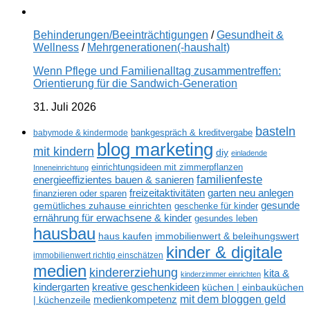
Behinderungen/Beeinträchtigungen
/
Gesundheit &
Wellness
/
Mehrgenerationen(-haushalt)
Wenn Pflege und Familienalltag zusammentreffen:
Orientierung für die Sandwich-Generation
31. Juli 2026
basteln
babymode & kindermode
bankgespräch & kreditvergabe
blog marketing
mit kindern
diy
einladende
einrichtungsideen mit zimmerpflanzen
Inneneinrichtung
familienfeste
energieeffizientes bauen & sanieren
freizeitaktivitäten
garten neu anlegen
finanzieren oder sparen
gesunde
gemütliches zuhause einrichten
geschenke für kinder
ernährung für erwachsene & kinder
gesundes leben
hausbau
haus kaufen
immobilienwert & beleihungswert
kinder & digitale
immobilienwert richtig einschätzen
medien
kindererziehung
kita &
kinderzimmer einrichten
kreative geschenkideen
kindergarten
küchen | einbauküchen
mit dem bloggen geld
medienkompetenz
| küchenzeile