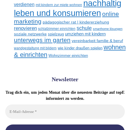
nachhaltig
verdienen
mit kindern zur miete wohnen
leben und konsumieren
online
marketing
pädagogischer rat | kindererziehung
renovieren
schule
schlafzimmer einrichten
smarthome lösungen
umziehen mit kindern
soziale netzwerke
spielzeug
unterwegs im garten
vereinbarkeit familie & beruf
wohnen
wandgestaltung mit bildern
wie kinder draußen spielen
& einrichten
Wohnzimmer einrichten
Newsletter
Trag dich ein, um jeden Monat über die neuesten Beiträge auf topE
informiert zu werden.