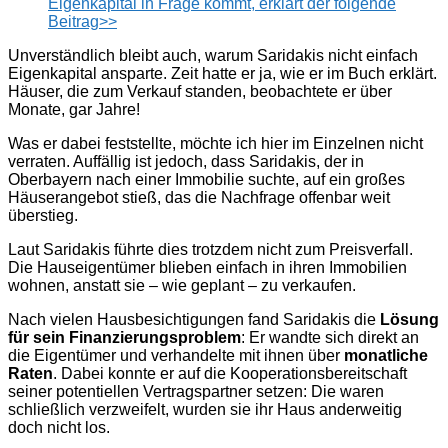
Eigenkapital in Frage kommt, erklärt der folgende
Beitrag>>
Unverständlich bleibt auch, warum Saridakis nicht einfach
Eigenkapital ansparte. Zeit hatte er ja, wie er im Buch erklärt.
Häuser, die zum Verkauf standen, beobachtete er über
Monate, gar Jahre!
Was er dabei feststellte, möchte ich hier im Einzelnen nicht
verraten. Auffällig ist jedoch, dass Saridakis, der in
Oberbayern nach einer Immobilie suchte, auf ein großes
Häuserangebot stieß, das die Nachfrage offenbar weit
überstieg.
Laut Saridakis führte dies trotzdem nicht zum Preisverfall.
Die Hauseigentümer blieben einfach in ihren Immobilien
wohnen, anstatt sie – wie geplant – zu verkaufen.
Nach vielen Hausbesichtigungen fand Saridakis die
Lösung
für sein Finanzierungsproblem
: Er wandte sich direkt an
die Eigentümer und verhandelte mit ihnen über
monatliche
Raten
. Dabei konnte er auf die Kooperationsbereitschaft
seiner potentiellen Vertragspartner setzen: Die waren
schließlich verzweifelt, wurden sie ihr Haus anderweitig
doch nicht los.