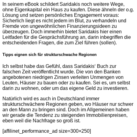
In seinem eBook schildert Saridakis noch weitere Wege,
ohne Eigenkapital ein Haus zu kaufen. Diese ähneln der o.g.
Lösung und setzen persönliches Engagement voraus:
Sicherlich liegt es nicht jedem im Blut, zu verhandeln und
Fremde von ungewöhnlichen Finanzierungsideen zu
überzeugen. Doch immerhin bietet Saridakis hier einen
Leitfaden für die Gesprächsführung an, darin inbegriffen die
entscheidenden Fragen, die zum Ziel führen (sollen).
Tipps eignen sich für strukturschwache Regionen
Ich selbst habe das Gefühl, dass Saridakis‘ Buch zur
falschen Zeit veröffentlicht wurde. Die von den Banken
angebotenen niedrigen Zinsen verleiten Unmengen von
Leuten, Häuser zu bauen oder zu kaufen. Sei es, um selbst
darin zu wohnen, oder um das eigene Geld zu investieren.
Natürlich wird es auch in Deutschland immer
strukturschwächere Regionen geben, wo Häuser nur schwer
an den Mann zu bringen sind. Doch im Allgemeinen haben
wir gerade die Tendenz zu steigenden Immobilienpreisen,
eben weil die Nachfrage so groß ist.
[affilinet_performance_ad size=300×250]