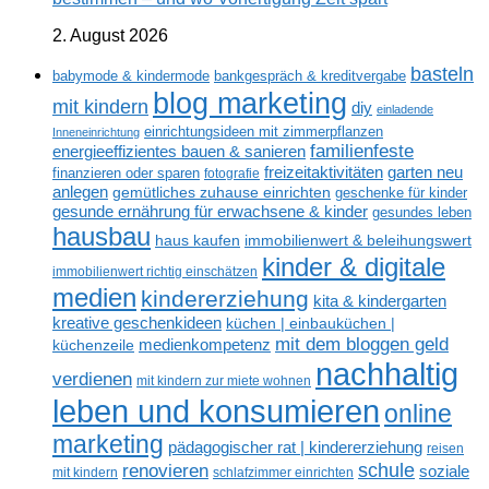
2. August 2026
basteln
babymode & kindermode
bankgespräch & kreditvergabe
blog marketing
mit kindern
diy
einladende
einrichtungsideen mit zimmerpflanzen
Inneneinrichtung
familienfeste
energieeffizientes bauen & sanieren
freizeitaktivitäten
garten neu
finanzieren oder sparen
fotografie
anlegen
gemütliches zuhause einrichten
geschenke für kinder
gesunde ernährung für erwachsene & kinder
gesundes leben
hausbau
haus kaufen
immobilienwert & beleihungswert
kinder & digitale
immobilienwert richtig einschätzen
medien
kindererziehung
kita & kindergarten
kreative geschenkideen
küchen | einbauküchen |
mit dem bloggen geld
medienkompetenz
küchenzeile
nachhaltig
verdienen
mit kindern zur miete wohnen
leben und konsumieren
online
marketing
pädagogischer rat | kindererziehung
reisen
renovieren
schule
soziale
mit kindern
schlafzimmer einrichten