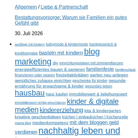
Allgemein
/
Liebe & Partnerschaft
Bestattungsvorsorge: Warum sie Familien ein gutes
Gefühl gibt
30. Juli 2026
ausflüge mit kindern
babymode & kindermode
bankgespräch &
blog
basteln mit kindern
kreditvergabe
marketing
diy
einrichtungsideen mit zimmerpflanzen
familienfeste
energieeffizientes bauen & sanieren
familienurlaub
freizeitaktivitäten
garten neu anlegen
finanzieren oder sparen
gesunde
gemütliches zuhause einrichten
geschenke für kinder
ernährung für erwachsene & kinder
gesundes leben
hausbau
haus kaufen
immobilienwert & beleihungswert
kinder & digitale
immobilienwert richtig einschätzen
medien
kindererziehung
kita & kindergarten
kreative geschenkideen
küchen | einbauküchen | küchenzeile
mit dem bloggen geld
medienkompetenz
mama blog
nachhaltig leben und
verdienen