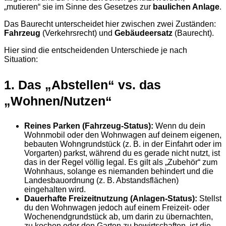
„mutieren“ sie im Sinne des Gesetzes zur
baulichen Anlage
.
Das Baurecht unterscheidet hier zwischen zwei Zuständen:
Fahrzeug
(Verkehrsrecht) und
Gebäudeersatz
(Baurecht).
Hier sind die entscheidenden Unterschiede je nach
Situation:
1. Das „Abstellen“ vs. das
„Wohnen/Nutzen“
Reines Parken (Fahrzeug-Status):
Wenn du dein
Wohnmobil oder den Wohnwagen auf deinem eigenen,
bebauten Wohngrundstück (z. B. in der Einfahrt oder im
Vorgarten) parkst, während du es gerade nicht nutzt, ist
das in der Regel völlig legal. Es gilt als „Zubehör“ zum
Wohnhaus, solange es niemanden behindert und die
Landesbauordnung (z. B. Abstandsflächen)
eingehalten wird.
Dauerhafte Freizeitnutzung (Anlagen-Status):
Stellst
du den Wohnwagen jedoch auf einem Freizeit- oder
Wochenendgrundstück ab, um darin zu übernachten,
zu kochen oder den Garten zu bewirtschaften, ist die