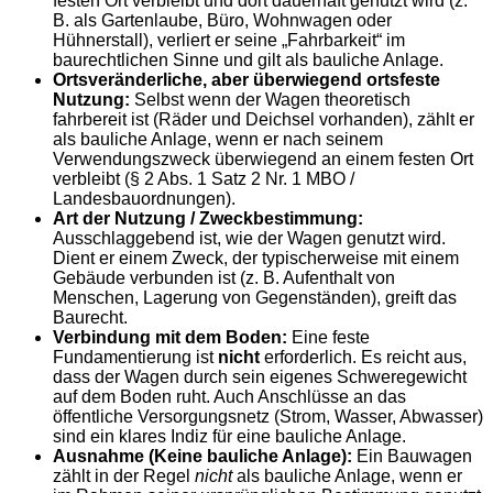
festen Ort verbleibt und dort dauerhaft genutzt wird (z.
B. als Gartenlaube, Büro, Wohnwagen oder
Hühnerstall), verliert er seine „Fahrbarkeit“ im
baurechtlichen Sinne und gilt als bauliche Anlage.
Ortsveränderliche, aber überwiegend ortsfeste
Nutzung:
Selbst wenn der Wagen theoretisch
fahrbereit ist (Räder und Deichsel vorhanden), zählt er
als bauliche Anlage, wenn er nach seinem
Verwendungszweck überwiegend an einem festen Ort
verbleibt (§ 2 Abs. 1 Satz 2 Nr. 1 MBO /
Landesbauordnungen).
Art der Nutzung / Zweckbestimmung:
Ausschlaggebend ist, wie der Wagen genutzt wird.
Dient er einem Zweck, der typischerweise mit einem
Gebäude verbunden ist (z. B. Aufenthalt von
Menschen, Lagerung von Gegenständen), greift das
Baurecht.
Verbindung mit dem Boden:
Eine feste
Fundamentierung ist
nicht
erforderlich. Es reicht aus,
dass der Wagen durch sein eigenes Schweregewicht
auf dem Boden ruht. Auch Anschlüsse an das
öffentliche Versorgungsnetz (Strom, Wasser, Abwasser)
sind ein klares Indiz für eine bauliche Anlage.
Ausnahme (Keine bauliche Anlage):
Ein Bauwagen
zählt in der Regel
nicht
als bauliche Anlage, wenn er