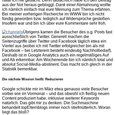
hätte ich nie gedacht. Denn tatsächlich habe ich den Beitrag
aus der Not heraus gebloggt.
Dank
einer Abmahnung wollte
ich nämlich einfach mal eure Meinung zum Thema erfahren.
Bei meiner vorherigen Recherche im WWW bin ich nicht
fündig geworden bzw. lediglich auf Widersprüche gestoßen.
Insofern war und bin ich über eure Kommentare sehr froh.
Übrigens kamen die Besucher des o.g. Posts fast
ausschließlich von Twitter. Generell machen die
Seitenzugriffe über Twitter und Facebook täglich etwa ein
Viertel aus (wobei ich mit Twitter erfolgreicher bin als mit
Facebook – bei Letzterem besteht eindeutig Nachholbedarf).
Deshalb ist in Google Analytics auch ein regelmäßiges Auf
und Ab erkennbar: Am Wochenende bin ich nämlich total und
absolut Social-Media-abstinent. Das macht sich gleich in der
Statistik bemerkbar.
Die nächste Mission heißt: Reduzieren
Google schickte mir im März etwa genauso viele Besucher
vorbei wie im Vormonat – und das obwohl ich fleißig neuen
Content produziert habe, inklusive weiterer Keywords
natürlich. Das gibt mir zu denken. Die Suchmaschine
behandelt topElternblogs immer noch stiefmütterlich. Woran
liegt das bloß?