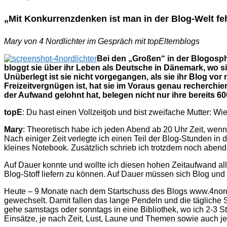
„Mit Konkurrenzdenken ist man in der Blog-Welt fe
Mary von 4 Nordlichter im Gespräch mit topElternblogs
Bei den „Großen“ in der Blogosph
bloggt sie über ihr Leben als Deutsche in Dänemark, wo si
Unüberlegt ist sie nicht vorgegangen, als sie ihr Blog vo
Freizeitvergnügen ist, hat sie im Voraus genau recherchier
der Aufwand gelohnt hat, belegen nicht nur ihre bereits 60
topE
: Du hast einen Vollzeitjob und bist zweifache Mutter: Wi
Mary
: Theoretisch habe ich jeden Abend ab 20 Uhr Zeit, wenn 
Nach einiger Zeit verlegte ich einen Teil der Blog-Stunden in 
kleines Notebook. Zusätzlich schrieb ich trotzdem noch abend
Auf Dauer konnte und wollte ich diesen hohen Zeitaufwand all
Blog-Stoff liefern zu können. Auf Dauer müssen sich Blog und
Heute – 9 Monate nach dem Startschuss des Blogs www.4nordli
gewechselt. Damit fallen das lange Pendeln und die tägliche 
gehe samstags oder sonntags in eine Bibliothek, wo ich 2-3
Einsätze, je nach Zeit, Lust, Laune und Themen sowie auch j