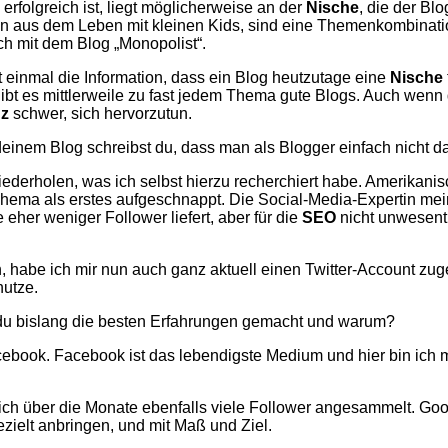
v erfolgreich ist, liegt möglicherweise an der
Nische
, die der Bl
 aus dem Leben mit kleinen Kids, sind eine Themenkombination
ch mit dem Blog „Monopolist“.
t einmal die Information, dass ein Blog heutzutage eine
Nische
ibt es mittlerweile zu fast jedem Thema gute Blogs. Auch wenn 
z
schwer, sich hervorzutun.
f deinem Blog schreibst du, dass man als Blogger einfach nicht
wiederholen, was ich selbst hierzu recherchiert habe. Amerikan
 Thema als erstes aufgeschnappt. Die Social-Media-Expertin me
 eher weniger Follower liefert, aber für die
SEO
nicht unwesentl
n, habe ich mir nun auch ganz aktuell einen Twitter-Account z
nutze.
 du bislang die besten Erfahrungen gemacht und warum?
ook. Facebook ist das lebendigste Medium und hier bin ich mit
sich über die Monate ebenfalls viele Follower angesammelt. Goog
zielt anbringen, und mit Maß und Ziel.