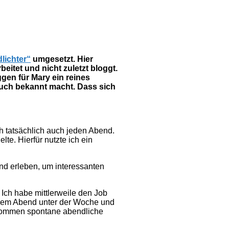
lichter“
umgesetzt. Hier
eitet und nicht zuletzt bloggt.
ggen für Mary ein reines
n auch bekannt macht. Dass sich
ch tatsächlich auch jeden Abend.
te. Hierfür nutzte ich ein
nd erleben, um interessanten
Ich habe mittlerweile den Job
einem Abend unter der Woche und
u kommen spontane abendliche