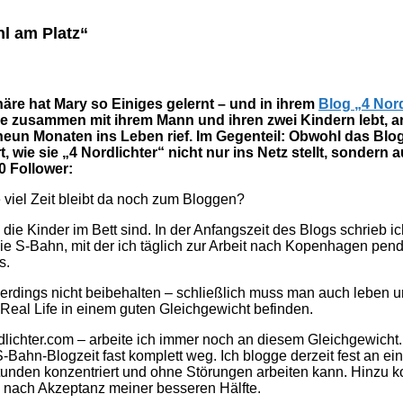
hl am Platz“
äre hat Mary so Einiges gelernt – und in ihrem
Blog „4 Nord
e zusammen mit ihrem Mann und ihren zwei Kindern lebt, arb
r neun Monaten ins Leben rief. Im Gegenteil: Obwohl das Blo
t, wie sie „4 Nordlichter“ nicht nur ins Netz stellt, sonder
0 Follower:
e viel Zeit bleibt da noch zum Bloggen?
die Kinder im Bett sind. In der Anfangszeit des Blogs schrieb i
die S-Bahn, mit der ich täglich zur Arbeit nach Kopenhagen pendel
s.
erdings nicht beibehalten – schließlich muss man auch leben u
 Real Life in einem guten Gleichgewicht befinden.
chter.com – arbeite ich immer noch an diesem Gleichgewicht. 
S-Bahn-Blogzeit fast komplett weg. Ich blogge derzeit fest an 
 Stunden konzentriert und ohne Störungen arbeiten kann. Hinz
e nach Akzeptanz meiner besseren Hälfte.