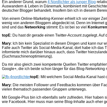
Ein anderer Grund, warum
4 Nordlichter als junger Blog
relati
Auswandern & Leben in Dänemark, kombiniert mit Geschichten
deutscher Blogger behandelt. Insofern bin ich in diesem Berei
Von einem Online-Marketing-Kenner erhielt ich vor einiger Zei
wenig von anderen Bloggern abgedeckt ist. Denn im Internet g
sind und das
Networking
stimmt: Es ist bei so viel
Konkurren
topE
: Du hast dir gerade einen Twitter-Account zugelegt. Au
Mary
: Ich bin kein Spezialist in diesen Dingen und kann nur 
Falle auch Twitter als Social-Media-Kanal, dort habe ich das
informierte mich darüber hinaus auch, dass Twitter hierzulande
(Suchmaschinenoptimierung).
Da mir also gleich zwei kompetente Quellen Twitter empfahle
Google+, die ich beide schon länger für das Blog-Networking 
topE
: Mit welchem Social-Media-Kanal hast
Mary
: Die meisten Follower und Feedbacks kommen über Faceb
vielen thematisch passenden Gruppen unterwegs.
Mit Google-Plus bin ich ebenfalls sehr zufrieden. Hier haben 
wie Facebook. Hier muss man seine Blog-Inhalte auch eher ge