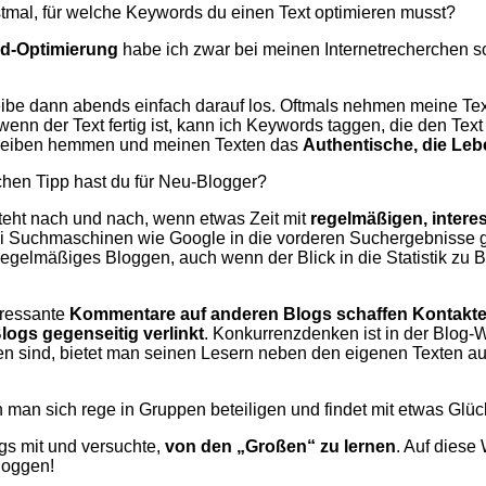
erstmal, für welche Keywords du einen Text optimieren musst?
d-Optimierung
habe ich zwar bei meinen Internetrecherchen sc
reibe dann abends einfach darauf los. Oftmals nehmen meine Te
n der Text fertig ist, kann ich Keywords taggen, die den Text
chreiben hemmen und meinen Texten das
Authentische, die Leb
chen Tipp hast du für Neu-Blogger?
teht nach und nach, wenn etwas Zeit mit
regelmäßigen, intere
 bei Suchmaschinen wie Google in die vorderen Suchergebnisse 
regelmäßiges Bloggen, auch wenn der Blick in die Statistik zu 
eressante
Kommentare auf anderen Blogs schaffen Kontakt
ogs gegenseitig verlinkt
. Konkurrenzdenken ist in der Blog-W
en sind, bietet man seinen Lesern neben den eigenen Texten a
 man sich rege in Gruppen beteiligen und findet mit etwas Glüc
gs mit und versuchte,
von den „Großen“ zu lernen
. Auf diese
loggen!