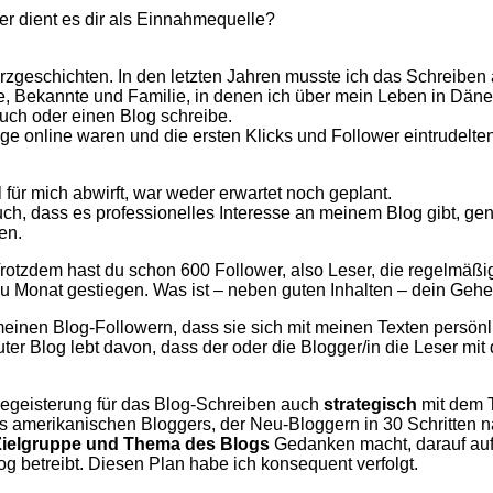
der dient es dir als Einnahmequelle?
zgeschichten. In den letzten Jahren musste ich das Schreiben 
 Bekannte und Familie, in denen ich über mein Leben in Dänemar
uch oder einen Blog schreibe.
ge online waren und die ersten Klicks und Follower eintrudelten
 für mich abwirft, war weder erwartet noch geplant.
auch, dass es professionelles Interesse an meinem Blog gibt, g
en.
 Trotzdem hast du schon 600 Follower, also Leser, die regelmäß
zu Monat gestiegen. Was ist – neben guten Inhalten – dein Geh
einen Blog-Followern, dass sie sich mit meinen Texten persönlic
ter Blog lebt davon, dass der oder die Blogger/in die Leser mit
 Begeisterung für das Blog-Schreiben auch
strategisch
mit dem 
s amerikanischen Bloggers, der Neu-Bloggern in 30 Schritten n
Zielgruppe und Thema des Blogs
Gedanken macht, darauf au
g betreibt. Diesen Plan habe ich konsequent verfolgt.