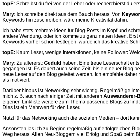
topE
: Schreibst du frei von der Leber oder recherchierst du 
Mary
: Ich schreibe direkt aus dem Bauch heraus. Von
Keywor
Keywords hin zuschreiben, wäre meine Kreativität dahin.
Ich habe stets mehrere Ideen für Blog-Posts im Kopf und sch
andere Wendung, oder ich komme zu ganz neuen Ideen. Erst wen
Keywords vorher schon festlegen, würde ich das kreative S
topE
: Kaum Leser, wenige Interaktionen, keine Follower: Wel
Mary
: Zu allererst:
Geduld
haben. Eine treue Leserschaft ents
gegangen ist. Es dauert auch seine Zeit, bis ein neuer Blog
neue Leser auf den Blog geleitet werden. Ich empfehle daher 
als motiviert.
Darüber hinaus ist Networking sehr wichtig. Regelmäßige int
mich z. B. auch nach einiger Zeit mit anderen
Auswanderer-Bl
eigenen Linkliste weitere zum Thema passende Blogs zu find
Dies ist ein Mehrwert für den Leser.
Nutzt für das Networking auch die sozialen Medien – dort kann
Ansonsten las ich zu Beginn regelmäßig auf erfolgreichen Blo
Weg heraus. Allen Neu-Bloggern viel Erfolg und Spaß beim B