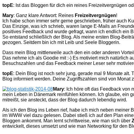
topE
: Ist das Bloggen für dich ein reines Freizeitvergnügen o
Mary
: Ganz klare Antwort: Reines
Freizeitvergnügen
!
Ich habe schon immer sehr gerne geschrieben, früher auch Kur
Das Einzige, was ich schrieb, waren lange E-Mails an Freunde,
positives Feedback und wurde gefragt, wann ich endlich ein B
So entstand schließlich der Blog. Als meine ersten Blog-Beiträ
gezogen. Seitdem bin ich mit Leib und Seele Bloggerin.
Dass mein Blog mittlerweile auch den ein oder anderen Vorteil
Das nehme ich als Goodie mit :-) Es motiviert mich natürlich 
Besuchszahlen und das Feedback meiner Leser sehr motivier
topE
: Dein Blog ist noch sehr jung, gerade mal 9 Monate alt.
Blog informiert werden. Deine Zugriffszahlen sind von Monat 
Mary
: Ich höre oft das Feedback von m
mein Leben in Dänemark reinfühlen können. Ich glaube, ein gu
mitreißt, sie ansteckt, dass der Blog dadurch lebendig wird.
Als ich den Blog ins Leben rief, habe ich mich neben meiner
im WWW viel dazu gelesen. Dabei stieß ich auf den Plan eine
Bloggen ankommt. Man lernt schrittweise, wie man sich über
entwickelt, dieses umsetzt und wie man Networking für den Blo