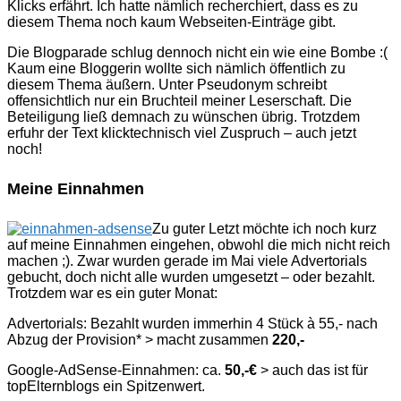
Klicks erfährt. Ich hatte nämlich recherchiert, dass es zu
diesem Thema noch kaum Webseiten-Einträge gibt.
Die Blogparade schlug dennoch nicht ein wie eine Bombe :(
Kaum eine Bloggerin wollte sich nämlich öffentlich zu
diesem Thema äußern. Unter Pseudonym schreibt
offensichtlich nur ein Bruchteil meiner Leserschaft. Die
Beteiligung ließ demnach zu wünschen übrig. Trotzdem
erfuhr der Text klicktechnisch viel Zuspruch – auch jetzt
noch!
Meine Einnahmen
Zu guter Letzt möchte ich noch kurz
auf meine Einnahmen eingehen, obwohl die mich nicht reich
machen ;). Zwar wurden gerade im Mai viele Advertorials
gebucht, doch nicht alle wurden umgesetzt – oder bezahlt.
Trotzdem war es ein guter Monat:
Advertorials: Bezahlt wurden immerhin 4 Stück à 55,- nach
Abzug der Provision* > macht zusammen
220,-
Google-AdSense-Einnahmen: ca.
50,-€
> auch das ist für
topElternblogs ein Spitzenwert.