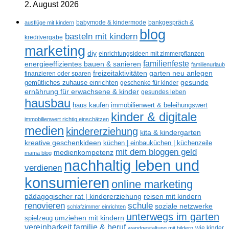
2. August 2026
ausflüge mit kindern
babymode & kindermode
bankgespräch &
blog
basteln mit kindern
kreditvergabe
marketing
diy
einrichtungsideen mit zimmerpflanzen
familienfeste
energieeffizientes bauen & sanieren
familienurlaub
freizeitaktivitäten
garten neu anlegen
finanzieren oder sparen
gesunde
gemütliches zuhause einrichten
geschenke für kinder
ernährung für erwachsene & kinder
gesundes leben
hausbau
haus kaufen
immobilienwert & beleihungswert
kinder & digitale
immobilienwert richtig einschätzen
medien
kindererziehung
kita & kindergarten
kreative geschenkideen
küchen | einbauküchen | küchenzeile
mit dem bloggen geld
medienkompetenz
mama blog
nachhaltig leben und
verdienen
konsumieren
online marketing
reisen mit kindern
pädagogischer rat | kindererziehung
renovieren
schule
soziale netzwerke
schlafzimmer einrichten
unterwegs im garten
umziehen mit kindern
spielzeug
vereinbarkeit familie & beruf
wandgestaltung mit bildern
wie kinder