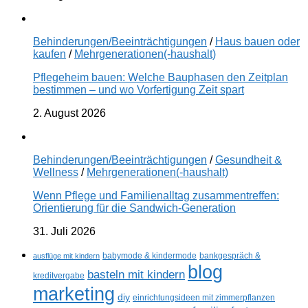
Behinderungen/Beeinträchtigungen
/
Haus bauen oder
kaufen
/
Mehrgenerationen(-haushalt)
Pflegeheim bauen: Welche Bauphasen den Zeitplan
bestimmen – und wo Vorfertigung Zeit spart
2. August 2026
Behinderungen/Beeinträchtigungen
/
Gesundheit &
Wellness
/
Mehrgenerationen(-haushalt)
Wenn Pflege und Familienalltag zusammentreffen:
Orientierung für die Sandwich-Generation
31. Juli 2026
ausflüge mit kindern
babymode & kindermode
bankgespräch &
blog
basteln mit kindern
kreditvergabe
marketing
diy
einrichtungsideen mit zimmerpflanzen