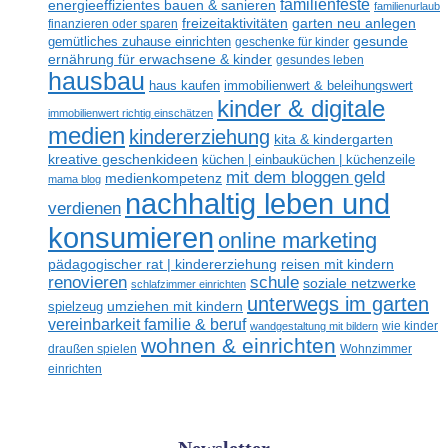
familienfeste
energieeffizientes bauen & sanieren
familienurlaub
freizeitaktivitäten
garten neu anlegen
finanzieren oder sparen
gesunde
gemütliches zuhause einrichten
geschenke für kinder
ernährung für erwachsene & kinder
gesundes leben
hausbau
haus kaufen
immobilienwert & beleihungswert
kinder & digitale
immobilienwert richtig einschätzen
medien
kindererziehung
kita & kindergarten
kreative geschenkideen
küchen | einbauküchen | küchenzeile
mit dem bloggen geld
medienkompetenz
mama blog
nachhaltig leben und
verdienen
konsumieren
online marketing
reisen mit kindern
pädagogischer rat | kindererziehung
renovieren
schule
soziale netzwerke
schlafzimmer einrichten
unterwegs im garten
umziehen mit kindern
spielzeug
vereinbarkeit familie & beruf
wandgestaltung mit bildern
wie kinder
wohnen & einrichten
draußen spielen
Wohnzimmer
einrichten
Newsletter