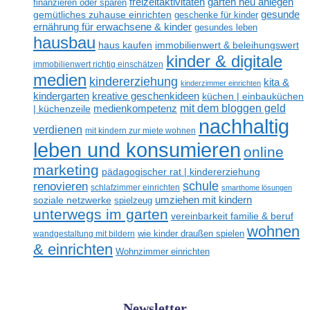
freizeitaktivitäten
garten neu anlegen
finanzieren oder sparen
gesunde
gemütliches zuhause einrichten
geschenke für kinder
ernährung für erwachsene & kinder
gesundes leben
hausbau
haus kaufen
immobilienwert & beleihungswert
kinder & digitale
immobilienwert richtig einschätzen
medien
kindererziehung
kita &
kinderzimmer einrichten
kreative geschenkideen
kindergarten
küchen | einbauküchen
mit dem bloggen geld
medienkompetenz
| küchenzeile
nachhaltig
verdienen
mit kindern zur miete wohnen
leben und konsumieren
online
marketing
pädagogischer rat | kindererziehung
renovieren
schule
schlafzimmer einrichten
smarthome lösungen
umziehen mit kindern
soziale netzwerke
spielzeug
unterwegs im garten
vereinbarkeit familie & beruf
wohnen
wandgestaltung mit bildern
wie kinder draußen spielen
& einrichten
Wohnzimmer einrichten
Newsletter