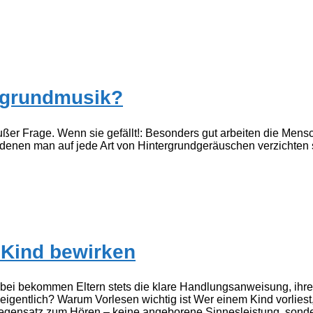
ergrundmusik?
e außer Frage. Wenn sie gefällt!: Besonders gut arbeiten die Mens
ei denen man auf jede Art von Hintergrundgeräuschen verzichten
 Kind bewirken
abei bekommen Eltern stets die klare Handlungsanweisung, i
gentlich? Warum Vorlesen wichtig ist Wer einem Kind vorliest, d
Gegensatz zum Hören – keine angeborene Sinnesleistung, sonde