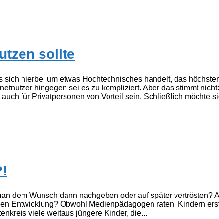
tzen sollte
es sich hierbei um etwas Hochtechnisches handelt, das höchst
tnutzer hingegen sei es zu kompliziert. Aber das stimmt nicht: 
ch für Privatpersonen von Vorteil sein. Schließlich möchte sic
!
an dem Wunsch dann nachgeben oder auf später vertrösten? Ab
hen Entwicklung? Obwohl Medienpädagogen raten, Kindern erst 
kreis viele weitaus jüngere Kinder, die...