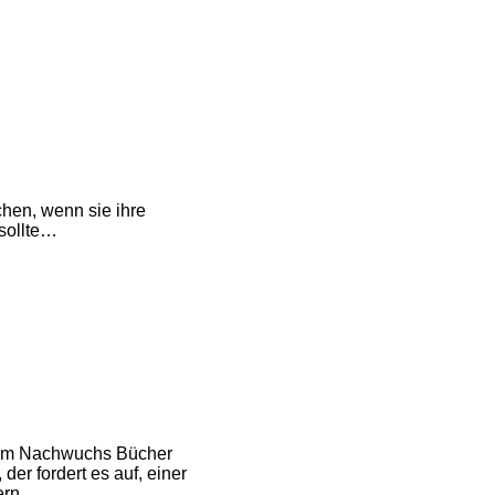
chen, wenn sie ihre
 sollte…
hrem Nachwuchs Bücher
er fordert es auf, einer
rn...