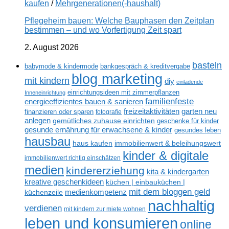
kaufen
/
Mehrgenerationen(-haushalt)
Pflegeheim bauen: Welche Bauphasen den Zeitplan
bestimmen – und wo Vorfertigung Zeit spart
2. August 2026
basteln
babymode & kindermode
bankgespräch & kreditvergabe
blog marketing
mit kindern
diy
einladende
einrichtungsideen mit zimmerpflanzen
Inneneinrichtung
familienfeste
energieeffizientes bauen & sanieren
freizeitaktivitäten
garten neu
finanzieren oder sparen
fotografie
anlegen
gemütliches zuhause einrichten
geschenke für kinder
gesunde ernährung für erwachsene & kinder
gesundes leben
hausbau
haus kaufen
immobilienwert & beleihungswert
kinder & digitale
immobilienwert richtig einschätzen
medien
kindererziehung
kita & kindergarten
kreative geschenkideen
küchen | einbauküchen |
mit dem bloggen geld
medienkompetenz
küchenzeile
nachhaltig
verdienen
mit kindern zur miete wohnen
leben und konsumieren
online