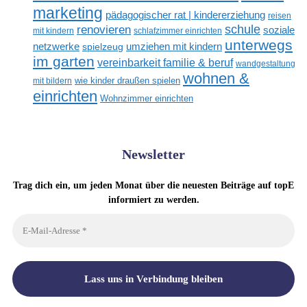
marketing
pädagogischer rat | kindererziehung
reisen
renovieren
schule
soziale
mit kindern
schlafzimmer einrichten
unterwegs
netzwerke
umziehen mit kindern
spielzeug
im garten
vereinbarkeit familie & beruf
wandgestaltung
wohnen &
mit bildern
wie kinder draußen spielen
einrichten
Wohnzimmer einrichten
Newsletter
Trag dich ein, um jeden Monat über die neuesten Beiträge auf topE
informiert zu werden.