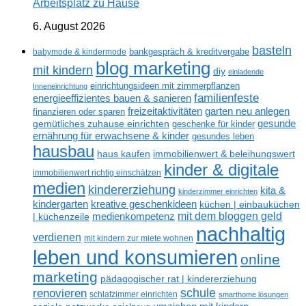
Arbeitsplatz zu Hause
6. August 2026
basteln
babymode & kindermode
bankgespräch & kreditvergabe
blog marketing
mit kindern
diy
einladende
einrichtungsideen mit zimmerpflanzen
Inneneinrichtung
familienfeste
energieeffizientes bauen & sanieren
freizeitaktivitäten
garten neu anlegen
finanzieren oder sparen
gesunde
gemütliches zuhause einrichten
geschenke für kinder
ernährung für erwachsene & kinder
gesundes leben
hausbau
haus kaufen
immobilienwert & beleihungswert
kinder & digitale
immobilienwert richtig einschätzen
medien
kindererziehung
kita &
kinderzimmer einrichten
kreative geschenkideen
kindergarten
küchen | einbauküchen
mit dem bloggen geld
medienkompetenz
| küchenzeile
nachhaltig
verdienen
mit kindern zur miete wohnen
leben und konsumieren
online
marketing
pädagogischer rat | kindererziehung
renovieren
schule
schlafzimmer einrichten
smarthome lösungen