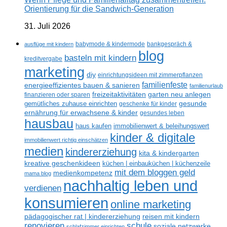
Orientierung für die Sandwich-Generation
31. Juli 2026
ausflüge mit kindern
babymode & kindermode
bankgespräch &
blog
basteln mit kindern
kreditvergabe
marketing
diy
einrichtungsideen mit zimmerpflanzen
familienfeste
energieeffizientes bauen & sanieren
familienurlaub
freizeitaktivitäten
garten neu anlegen
finanzieren oder sparen
gesunde
gemütliches zuhause einrichten
geschenke für kinder
ernährung für erwachsene & kinder
gesundes leben
hausbau
haus kaufen
immobilienwert & beleihungswert
kinder & digitale
immobilienwert richtig einschätzen
medien
kindererziehung
kita & kindergarten
kreative geschenkideen
küchen | einbauküchen | küchenzeile
mit dem bloggen geld
medienkompetenz
mama blog
nachhaltig leben und
verdienen
konsumieren
online marketing
reisen mit kindern
pädagogischer rat | kindererziehung
renovieren
schule
soziale netzwerke
schlafzimmer einrichten