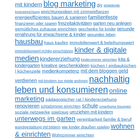
blog marketing
mit kindern
diy
einladende
einrichtungsideen mit zimmerpflanzen
Inneneinrichtung
familienfeste
energieeffizientes bauen & sanieren
freizeitaktivitäten
garten neu anlegen
finanzieren oder sparen
gesunde
gemütliches zuhause einrichten
geschenke für kinder
ernährung für erwachsene & kinder
gesundes leben
hausbau
haus kaufen
immobilienwert & beleihungswert
kinder & digitale
immobilienwert richtig einschätzen
medien
kindererziehung
kita &
kinderzimmer einrichten
kreative geschenkideen
kindergarten
küchen | einbauküchen
mit dem bloggen geld
medienkompetenz
| küchenzeile
nachhaltig
verdienen
mit kindern zur miete wohnen
leben und konsumieren
online
marketing
pädagogischer rat | kindererziehung
renovieren
schule
schlafzimmer einrichten
smarthome lösungen
umziehen mit kindern
soziale netzwerke
spielzeug
unterwegs im garten
vereinbarkeit familie & beruf
wohnen
wandgestaltung mit bildern
wie kinder draußen spielen
& einrichten
Wohnzimmer einrichten