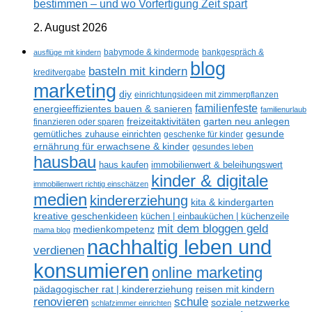
bestimmen – und wo Vorfertigung Zeit spart
2. August 2026
ausflüge mit kindern
babymode & kindermode
bankgespräch &
blog
basteln mit kindern
kreditvergabe
marketing
diy
einrichtungsideen mit zimmerpflanzen
familienfeste
energieeffizientes bauen & sanieren
familienurlaub
freizeitaktivitäten
garten neu anlegen
finanzieren oder sparen
gesunde
gemütliches zuhause einrichten
geschenke für kinder
ernährung für erwachsene & kinder
gesundes leben
hausbau
haus kaufen
immobilienwert & beleihungswert
kinder & digitale
immobilienwert richtig einschätzen
medien
kindererziehung
kita & kindergarten
kreative geschenkideen
küchen | einbauküchen | küchenzeile
mit dem bloggen geld
medienkompetenz
mama blog
nachhaltig leben und
verdienen
konsumieren
online marketing
reisen mit kindern
pädagogischer rat | kindererziehung
renovieren
schule
soziale netzwerke
schlafzimmer einrichten