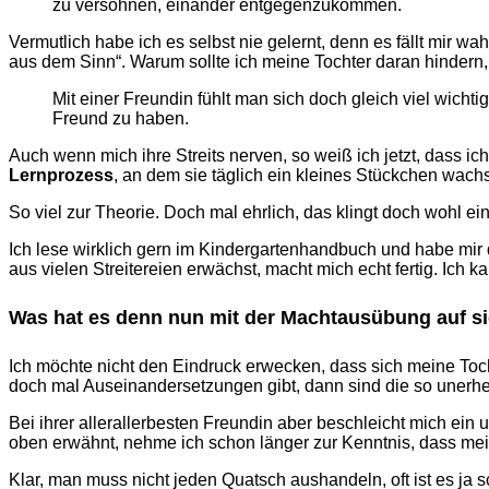
zu versöhnen, einander entgegenzukommen.
Vermutlich habe ich es selbst nie gelernt, denn es fällt mir 
aus dem Sinn“. Warum sollte ich meine Tochter daran hindern,
Mit einer Freundin fühlt man sich doch gleich viel wichti
Freund zu haben.
Auch wenn mich ihre Streits nerven, so weiß ich jetzt, dass i
Lernprozess
, an dem sie täglich ein kleines Stückchen wach
So viel zur Theorie. Doch mal ehrlich, das klingt doch wohl ei
Ich lese wirklich gern im Kindergartenhandbuch und habe mir 
aus vielen Streitereien erwächst, macht mich echt fertig. Ich 
Was hat es denn nun mit der Machtausübung auf s
Ich möchte nicht den Eindruck erwecken, dass sich meine Toch
doch mal Auseinandersetzungen gibt, dann sind die so unerheb
Bei ihrer allerallerbesten Freundin aber beschleicht mich ein
oben erwähnt, nehme ich schon länger zur Kenntnis, dass meine
Klar, man muss nicht jeden Quatsch aushandeln, oft ist es ja 