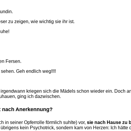
eundin.
r zu zeigen, wie wichtig sie ihr ist.
Ruhe!
den Fersen.
r sehen. Geh endlich weg!!!!
, irgendwann kriegen sich die Mädels schon wieder ein. Doch an
uhauen, ging ich dazwischen.
ht nach Anerkennung?
in seiner Opferrolle förmlich suhlte) vor,
sie nach Hause zu 
r übrigens kein Psychotrick, sondern kam von Herzen: Ich hätte