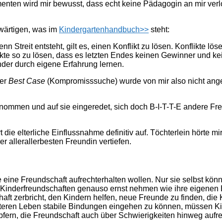
menten wird mir bewusst, dass echt keine Pädagogin an mir verl
nwärtigen, was im
Kindergartenhandbuch>>
steht:
n Streit entsteht, gilt es, einen Konflikt zu lösen. Konflikte löse
ikte so zu lösen, dass es letzten Endes keinen Gewinner und kei
der durch eigene Erfahrung lernen.
Der
Best Case
(Kompromisssuche) wurde von mir also nicht ang
nommen und auf sie eingeredet, sich doch B-I-T-T-E andere Fre
die elterliche Einflussnahme definitiv auf. Töchterlein hörte m
rer allerallerbesten Freundin vertiefen.
eine Freundschaft aufrechterhalten wollen. Nur sie selbst kön
n Kinderfreundschaften genauso ernst nehmen wie ihre eigene
aft zerbricht, den Kindern helfen, neue Freunde zu finden, die
äteren Leben stabile Bindungen eingehen zu können, müssen Ki
pfern, die Freundschaft auch über Schwierigkeiten hinweg aufre