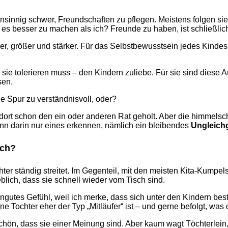
wahnsinnig schwer, Freundschaften zu pflegen. Meistens folgen s
 es besser zu machen als ich? Freunde zu haben, ist schließlic
ger, größer und stärker. Für das Selbstbewusstsein jedes Kindes 
ch sie tolerieren muss – den Kindern zuliebe. Für sie sind dies
sen.
ne Spur zu verständnisvoll, oder?
dort schon den ein oder anderen Rat geholt. Aber die himmelsc
kann darin nur eines erkennen, nämlich ein bleibendes
Ungleich
ich?
ter ständig streitet. Im Gegenteil, mit den meisten Kita-Kumpel
lich, dass sie schnell wieder vom Tisch sind.
 ungutes Gefühl, weil ich merke, dass sich unter den Kindern bes
 Tochter eher der Typ „Mitläufer“ ist – und gerne befolgt, was
schön, dass sie einer Meinung sind. Aber kaum wagt Töchterlein