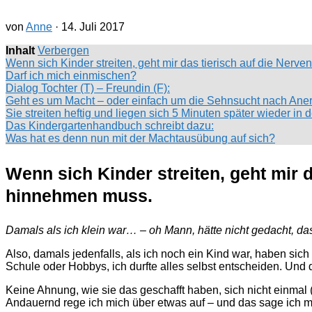
von
Anne
·
14. Juli 2017
Inhalt
Verbergen
Wenn sich Kinder streiten, geht mir das tierisch auf die Ner
Darf ich mich einmischen?
Dialog Tochter (T) – Freundin (F):
Geht es um Macht – oder einfach um die Sehnsucht nach An
Sie streiten heftig und liegen sich 5 Minuten später wieder i
Das Kindergartenhandbuch schreibt dazu:
Was hat es denn nun mit der Machtausübung auf sich?
Wenn sich Kinder streiten, geht mir 
hinnehmen muss.
Damals als ich klein war… – oh Mann, hätte nicht gedacht, dass
Also, damals jedenfalls, als ich noch ein Kind war, haben sic
Schule oder Hobbys, ich durfte alles selbst entscheiden. Und 
Keine Ahnung, wie sie das geschafft haben, sich nicht einmal (n
Andauernd rege ich mich über etwas auf – und das sage ich 