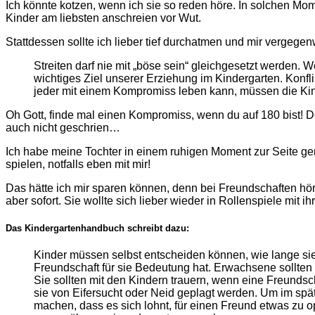
Ich könnte kotzen, wenn ich sie so reden höre. In solchen Mo
Kinder am liebsten anschreien vor Wut.
Stattdessen sollte ich lieber tief durchatmen und mir vergege
Streiten darf nie mit „böse sein“ gleichgesetzt werden. Wen
wichtiges Ziel unserer Erziehung im Kindergarten. Konfl
jeder mit einem Kompromiss leben kann, müssen die Kin
Oh Gott, finde mal einen Kompromiss, wenn du auf 180 bist! 
auch nicht geschrien…
Ich habe meine Tochter in einem ruhigen Moment zur Seite ge
spielen, notfalls eben mit mir!
Das hätte ich mir sparen können, denn bei Freundschaften hört 
aber sofort. Sie wollte sich lieber wieder in Rollenspiele mit ih
Das Kindergartenhandbuch schreibt dazu:
Kinder müssen selbst entscheiden können, wie lange sie 
Freundschaft für sie Bedeutung hat. Erwachsene sollte
Sie sollten mit den Kindern trauern, wenn eine Freundsch
sie von Eifersucht oder Neid geplagt werden. Um im sp
machen, dass es sich lohnt, für einen Freund etwas zu o