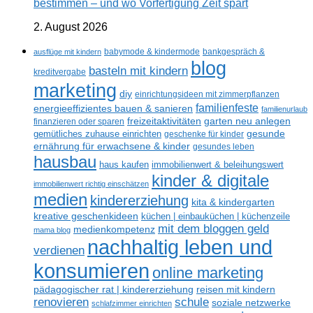
bestimmen – und wo Vorfertigung Zeit spart
2. August 2026
ausflüge mit kindern
babymode & kindermode
bankgespräch &
blog
basteln mit kindern
kreditvergabe
marketing
diy
einrichtungsideen mit zimmerpflanzen
familienfeste
energieeffizientes bauen & sanieren
familienurlaub
freizeitaktivitäten
garten neu anlegen
finanzieren oder sparen
gesunde
gemütliches zuhause einrichten
geschenke für kinder
ernährung für erwachsene & kinder
gesundes leben
hausbau
haus kaufen
immobilienwert & beleihungswert
kinder & digitale
immobilienwert richtig einschätzen
medien
kindererziehung
kita & kindergarten
kreative geschenkideen
küchen | einbauküchen | küchenzeile
mit dem bloggen geld
medienkompetenz
mama blog
nachhaltig leben und
verdienen
konsumieren
online marketing
reisen mit kindern
pädagogischer rat | kindererziehung
renovieren
schule
soziale netzwerke
schlafzimmer einrichten