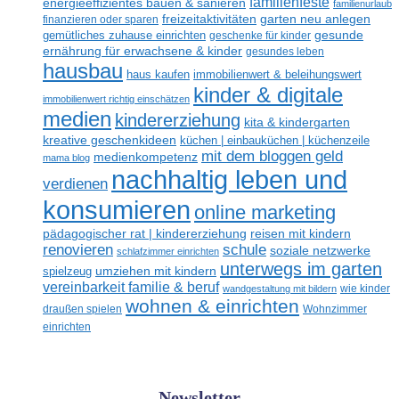
familienfeste
energieeffizientes bauen & sanieren
familienurlaub
freizeitaktivitäten
garten neu anlegen
finanzieren oder sparen
gesunde
gemütliches zuhause einrichten
geschenke für kinder
ernährung für erwachsene & kinder
gesundes leben
hausbau
haus kaufen
immobilienwert & beleihungswert
kinder & digitale
immobilienwert richtig einschätzen
medien
kindererziehung
kita & kindergarten
kreative geschenkideen
küchen | einbauküchen | küchenzeile
mit dem bloggen geld
medienkompetenz
mama blog
nachhaltig leben und
verdienen
konsumieren
online marketing
reisen mit kindern
pädagogischer rat | kindererziehung
renovieren
schule
soziale netzwerke
schlafzimmer einrichten
unterwegs im garten
umziehen mit kindern
spielzeug
vereinbarkeit familie & beruf
wandgestaltung mit bildern
wie kinder
wohnen & einrichten
draußen spielen
Wohnzimmer
einrichten
Newsletter