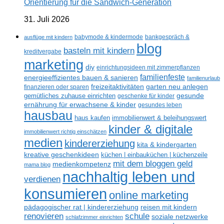
Orientierung für die Sandwich-Generation
31. Juli 2026
ausflüge mit kindern
babymode & kindermode
bankgespräch &
blog
basteln mit kindern
kreditvergabe
marketing
diy
einrichtungsideen mit zimmerpflanzen
familienfeste
energieeffizientes bauen & sanieren
familienurlaub
freizeitaktivitäten
garten neu anlegen
finanzieren oder sparen
gesunde
gemütliches zuhause einrichten
geschenke für kinder
ernährung für erwachsene & kinder
gesundes leben
hausbau
haus kaufen
immobilienwert & beleihungswert
kinder & digitale
immobilienwert richtig einschätzen
medien
kindererziehung
kita & kindergarten
kreative geschenkideen
küchen | einbauküchen | küchenzeile
mit dem bloggen geld
medienkompetenz
mama blog
nachhaltig leben und
verdienen
konsumieren
online marketing
reisen mit kindern
pädagogischer rat | kindererziehung
renovieren
schule
soziale netzwerke
schlafzimmer einrichten