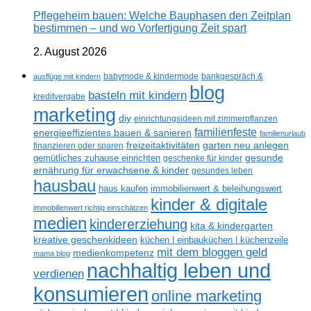
Pflegeheim bauen: Welche Bauphasen den Zeitplan
bestimmen – und wo Vorfertigung Zeit spart
2. August 2026
ausflüge mit kindern
babymode & kindermode
bankgespräch &
blog
basteln mit kindern
kreditvergabe
marketing
diy
einrichtungsideen mit zimmerpflanzen
familienfeste
energieeffizientes bauen & sanieren
familienurlaub
freizeitaktivitäten
garten neu anlegen
finanzieren oder sparen
gesunde
gemütliches zuhause einrichten
geschenke für kinder
ernährung für erwachsene & kinder
gesundes leben
hausbau
haus kaufen
immobilienwert & beleihungswert
kinder & digitale
immobilienwert richtig einschätzen
medien
kindererziehung
kita & kindergarten
kreative geschenkideen
küchen | einbauküchen | küchenzeile
mit dem bloggen geld
medienkompetenz
mama blog
nachhaltig leben und
verdienen
konsumieren
online marketing