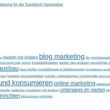
tierung für die Sandwich-Generation
blog marketing
basteln mit kindern
diy
be
einrichtungsi
freizeitaktivitäten
garten neu anlegen
gemütliches z
finanzieren oder sparen
ausbau
haus kaufen
immobilienwert & beleihungswert
immobilienwert richt
kreative geschenkideen
arten
küchen | einbauküchen | küchenzeile
mama bl
 und konsumieren
online marketing
pädagogi
unterwegs im garten
ve
tzwerke
spielzeug
umziehen mit kindern
nrichten
Wohnzimmer einrichten