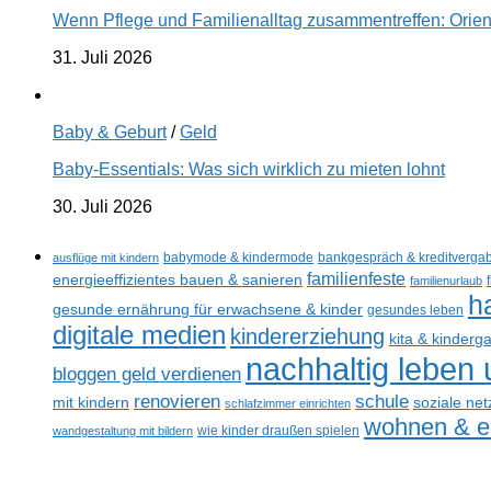
Wenn Pflege und Familienalltag zusammentreffen: Orien
31. Juli 2026
Baby & Geburt
/
Geld
Baby-Essentials: Was sich wirklich zu mieten lohnt
30. Juli 2026
ausflüge mit kindern
babymode & kindermode
bankgespräch & kreditverga
familienfeste
energieeffizientes bauen & sanieren
familienurlaub
h
gesunde ernährung für erwachsene & kinder
gesundes leben
digitale medien
kindererziehung
kita & kinderg
nachhaltig leben
bloggen geld verdienen
schule
renovieren
mit kindern
soziale ne
schlafzimmer einrichten
wohnen & ei
wandgestaltung mit bildern
wie kinder draußen spielen