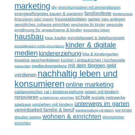
marketing
diy
einrichtungsideen mit zimmerpflanzen
familienfeste
energieeffizientes bauen & sanieren
familienurlaub
freizeitaktivitäten
garten neu anlegen
finanzieren oder sparen
gesunde
gemütliches zuhause einrichten
geschenke für kinder
ernährung für erwachsene & kinder
gesundes leben
hausbau
haus kaufen
immobilienwert & beleihungswert
kinder & digitale
immobilienwert richtig einschätzen
medien
kindererziehung
kita & kindergarten
kreative geschenkideen
küchen | einbauküchen | küchenzeile
mit dem bloggen geld
medienkompetenz
mama blog
nachhaltig leben und
verdienen
konsumieren
online marketing
reisen mit kindern
pädagogischer rat | kindererziehung
renovieren
schule
soziale netzwerke
schlafzimmer einrichten
unterwegs im garten
umziehen mit kindern
spielzeug
vereinbarkeit familie & beruf
wandgestaltung mit bildern
wie kinder
wohnen & einrichten
draußen spielen
Wohnzimmer
einrichten