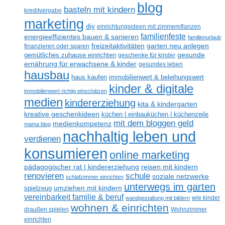
blog
basteln mit kindern
kreditvergabe
marketing
diy
einrichtungsideen mit zimmerpflanzen
familienfeste
energieeffizientes bauen & sanieren
familienurlaub
freizeitaktivitäten
garten neu anlegen
finanzieren oder sparen
gesunde
gemütliches zuhause einrichten
geschenke für kinder
ernährung für erwachsene & kinder
gesundes leben
hausbau
haus kaufen
immobilienwert & beleihungswert
kinder & digitale
immobilienwert richtig einschätzen
medien
kindererziehung
kita & kindergarten
kreative geschenkideen
küchen | einbauküchen | küchenzeile
mit dem bloggen geld
medienkompetenz
mama blog
nachhaltig leben und
verdienen
konsumieren
online marketing
reisen mit kindern
pädagogischer rat | kindererziehung
renovieren
schule
soziale netzwerke
schlafzimmer einrichten
unterwegs im garten
umziehen mit kindern
spielzeug
vereinbarkeit familie & beruf
wandgestaltung mit bildern
wie kinder
wohnen & einrichten
draußen spielen
Wohnzimmer
einrichten