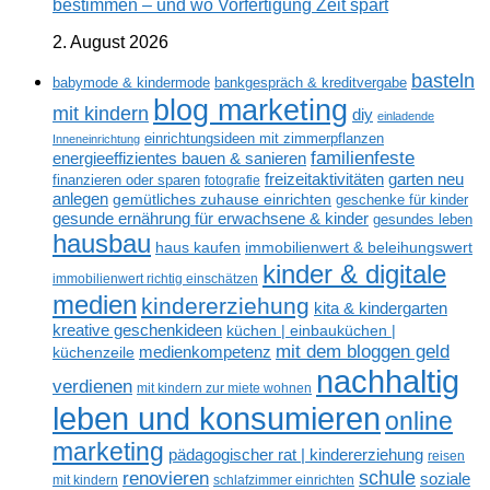
bestimmen – und wo Vorfertigung Zeit spart
2. August 2026
basteln
babymode & kindermode
bankgespräch & kreditvergabe
blog marketing
mit kindern
diy
einladende
einrichtungsideen mit zimmerpflanzen
Inneneinrichtung
familienfeste
energieeffizientes bauen & sanieren
freizeitaktivitäten
garten neu
finanzieren oder sparen
fotografie
anlegen
gemütliches zuhause einrichten
geschenke für kinder
gesunde ernährung für erwachsene & kinder
gesundes leben
hausbau
haus kaufen
immobilienwert & beleihungswert
kinder & digitale
immobilienwert richtig einschätzen
medien
kindererziehung
kita & kindergarten
kreative geschenkideen
küchen | einbauküchen |
mit dem bloggen geld
medienkompetenz
küchenzeile
nachhaltig
verdienen
mit kindern zur miete wohnen
leben und konsumieren
online
marketing
pädagogischer rat | kindererziehung
reisen
renovieren
schule
soziale
mit kindern
schlafzimmer einrichten