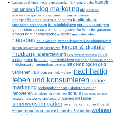
basteln
babymode & kindermode
bankgespräch & kreditvergabe
blog marketing
mit kindern
diy
einladende
einrichtungsideen mit zimmerpflanzen
Inneneinrichtung
familienfeste
energieeffizientes bauen & sanieren
freizeitaktivitäten
garten neu anlegen
finanzieren oder sparen
gesunde
gemütliches zuhause einrichten
geschenke für kinder
ernährung für erwachsene & kinder
gesundes leben
hausbau
haus kaufen
immobilienwert & beleihungswert
kinder & digitale
immobilienwert richtig einschätzen
medien
kindererziehung
kita &
kinderzimmer einrichten
kreative geschenkideen
kindergarten
küchen | einbauküchen
mit dem bloggen geld
medienkompetenz
| küchenzeile
nachhaltig
verdienen
mit kindern zur miete wohnen
leben und konsumieren
online
marketing
pädagogischer rat | kindererziehung
renovieren
schule
schlafzimmer einrichten
smarthome lösungen
umziehen mit kindern
soziale netzwerke
spielzeug
unterwegs im garten
vereinbarkeit familie & beruf
wohnen
wandgestaltung mit bildern
wie kinder draußen spielen