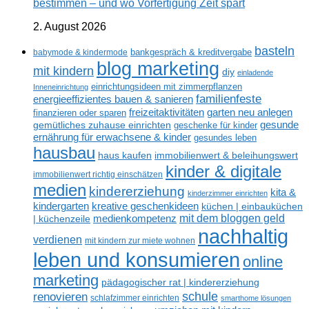
bestimmen – und wo Vorfertigung Zeit spart
2. August 2026
basteln
babymode & kindermode
bankgespräch & kreditvergabe
blog marketing
mit kindern
diy
einladende
einrichtungsideen mit zimmerpflanzen
Inneneinrichtung
familienfeste
energieeffizientes bauen & sanieren
freizeitaktivitäten
garten neu anlegen
finanzieren oder sparen
gesunde
gemütliches zuhause einrichten
geschenke für kinder
ernährung für erwachsene & kinder
gesundes leben
hausbau
haus kaufen
immobilienwert & beleihungswert
kinder & digitale
immobilienwert richtig einschätzen
medien
kindererziehung
kita &
kinderzimmer einrichten
kreative geschenkideen
kindergarten
küchen | einbauküchen
mit dem bloggen geld
medienkompetenz
| küchenzeile
nachhaltig
verdienen
mit kindern zur miete wohnen
leben und konsumieren
online
marketing
pädagogischer rat | kindererziehung
renovieren
schule
schlafzimmer einrichten
smarthome lösungen