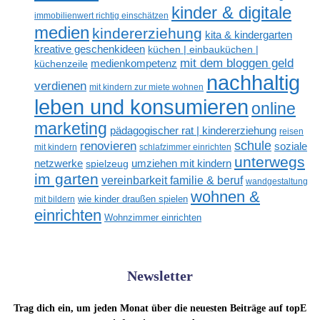
kinder & digitale
immobilienwert richtig einschätzen
medien
kindererziehung
kita & kindergarten
kreative geschenkideen
küchen | einbauküchen |
mit dem bloggen geld
medienkompetenz
küchenzeile
nachhaltig
verdienen
mit kindern zur miete wohnen
leben und konsumieren
online
marketing
pädagogischer rat | kindererziehung
reisen
renovieren
schule
soziale
mit kindern
schlafzimmer einrichten
unterwegs
netzwerke
umziehen mit kindern
spielzeug
im garten
vereinbarkeit familie & beruf
wandgestaltung
wohnen &
mit bildern
wie kinder draußen spielen
einrichten
Wohnzimmer einrichten
Newsletter
Trag dich ein, um jeden Monat über die neuesten Beiträge auf topE