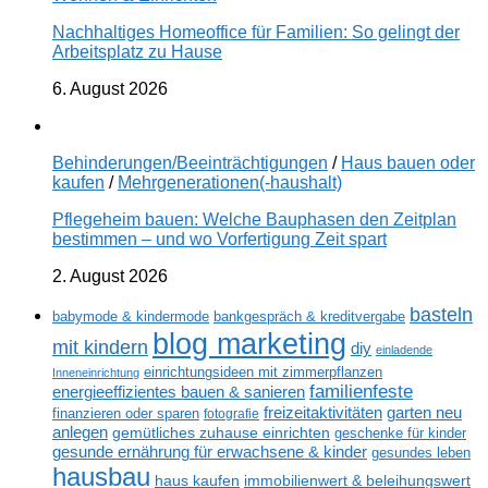
Nachhaltiges Homeoffice für Familien: So gelingt der
Arbeitsplatz zu Hause
6. August 2026
Behinderungen/Beeinträchtigungen
/
Haus bauen oder
kaufen
/
Mehrgenerationen(-haushalt)
Pflegeheim bauen: Welche Bauphasen den Zeitplan
bestimmen – und wo Vorfertigung Zeit spart
2. August 2026
basteln
babymode & kindermode
bankgespräch & kreditvergabe
blog marketing
mit kindern
diy
einladende
einrichtungsideen mit zimmerpflanzen
Inneneinrichtung
familienfeste
energieeffizientes bauen & sanieren
freizeitaktivitäten
garten neu
finanzieren oder sparen
fotografie
anlegen
gemütliches zuhause einrichten
geschenke für kinder
gesunde ernährung für erwachsene & kinder
gesundes leben
hausbau
haus kaufen
immobilienwert & beleihungswert