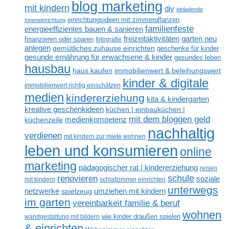
blog marketing
mit kindern
diy
einladende
einrichtungsideen mit zimmerpflanzen
Inneneinrichtung
familienfeste
energieeffizientes bauen & sanieren
freizeitaktivitäten
garten neu
finanzieren oder sparen
fotografie
anlegen
gemütliches zuhause einrichten
geschenke für kinder
gesunde ernährung für erwachsene & kinder
gesundes leben
hausbau
haus kaufen
immobilienwert & beleihungswert
kinder & digitale
immobilienwert richtig einschätzen
medien
kindererziehung
kita & kindergarten
kreative geschenkideen
küchen | einbauküchen |
mit dem bloggen geld
medienkompetenz
küchenzeile
nachhaltig
verdienen
mit kindern zur miete wohnen
leben und konsumieren
online
marketing
pädagogischer rat | kindererziehung
reisen
renovieren
schule
soziale
mit kindern
schlafzimmer einrichten
unterwegs
netzwerke
umziehen mit kindern
spielzeug
im garten
vereinbarkeit familie & beruf
wohnen
wandgestaltung mit bildern
wie kinder draußen spielen
& einrichten