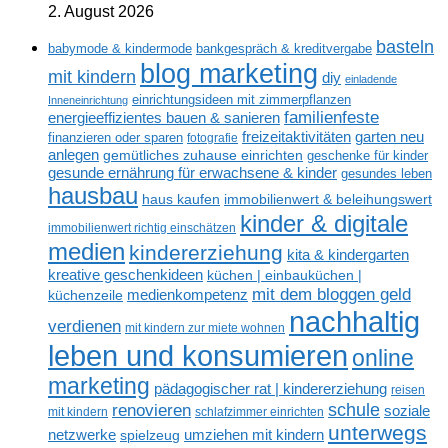
2. August 2026
basteln
babymode & kindermode
bankgespräch & kreditvergabe
blog marketing
mit kindern
diy
einladende
einrichtungsideen mit zimmerpflanzen
Inneneinrichtung
familienfeste
energieeffizientes bauen & sanieren
freizeitaktivitäten
garten neu
finanzieren oder sparen
fotografie
anlegen
gemütliches zuhause einrichten
geschenke für kinder
gesunde ernährung für erwachsene & kinder
gesundes leben
hausbau
haus kaufen
immobilienwert & beleihungswert
kinder & digitale
immobilienwert richtig einschätzen
medien
kindererziehung
kita & kindergarten
kreative geschenkideen
küchen | einbauküchen |
mit dem bloggen geld
medienkompetenz
küchenzeile
nachhaltig
verdienen
mit kindern zur miete wohnen
leben und konsumieren
online
marketing
pädagogischer rat | kindererziehung
reisen
renovieren
schule
soziale
mit kindern
schlafzimmer einrichten
unterwegs
netzwerke
umziehen mit kindern
spielzeug