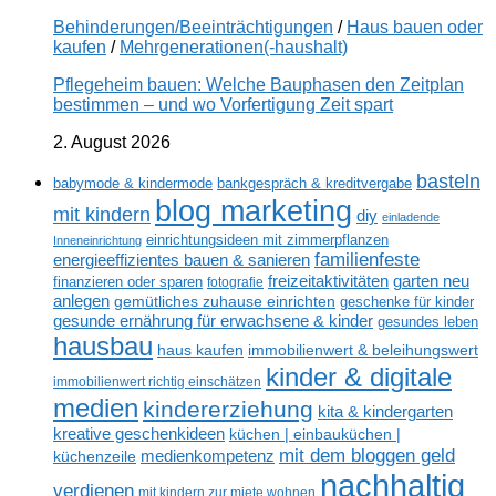
Behinderungen/Beeinträchtigungen
/
Haus bauen oder
kaufen
/
Mehrgenerationen(-haushalt)
Pflegeheim bauen: Welche Bauphasen den Zeitplan
bestimmen – und wo Vorfertigung Zeit spart
2. August 2026
basteln
babymode & kindermode
bankgespräch & kreditvergabe
blog marketing
mit kindern
diy
einladende
einrichtungsideen mit zimmerpflanzen
Inneneinrichtung
familienfeste
energieeffizientes bauen & sanieren
freizeitaktivitäten
garten neu
finanzieren oder sparen
fotografie
anlegen
gemütliches zuhause einrichten
geschenke für kinder
gesunde ernährung für erwachsene & kinder
gesundes leben
hausbau
haus kaufen
immobilienwert & beleihungswert
kinder & digitale
immobilienwert richtig einschätzen
medien
kindererziehung
kita & kindergarten
kreative geschenkideen
küchen | einbauküchen |
mit dem bloggen geld
medienkompetenz
küchenzeile
nachhaltig
verdienen
mit kindern zur miete wohnen