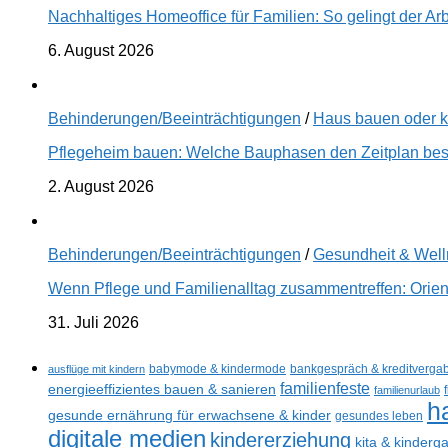
Nachhaltiges Homeoffice für Familien: So gelingt der Ar
6. August 2026
Behinderungen/Beeinträchtigungen
/
Haus bauen oder 
Pflegeheim bauen: Welche Bauphasen den Zeitplan best
2. August 2026
Behinderungen/Beeinträchtigungen
/
Gesundheit & Wel
Wenn Pflege und Familienalltag zusammentreffen: Orien
31. Juli 2026
ausflüge mit kindern
babymode & kindermode
bankgespräch & kreditverga
familienfeste
energieeffizientes bauen & sanieren
familienurlaub
h
gesunde ernährung für erwachsene & kinder
gesundes leben
digitale medien
kindererziehung
kita & kinderg