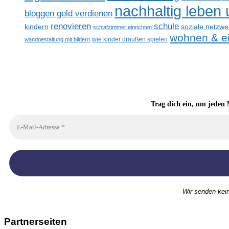
nachhaltig leben
bloggen geld verdienen
renovieren
schule
kindern
soziale netzwe
schlafzimmer einrichten
wohnen & ei
wandgestaltung mit bildern
wie kinder draußen spielen
Trag dich ein, um jeden 
Wir senden kei
Partnerseiten