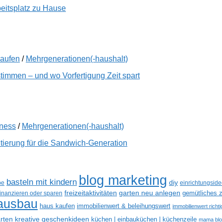
beitsplatz zu Hause
kaufen
/
Mehrgenerationen(-haushalt)
immen – und wo Vorfertigung Zeit spart
lness
/
Mehrgenerationen(-haushalt)
tierung für die Sandwich-Generation
blog marketing
basteln mit kindern
diy
be
einrichtungsid
freizeitaktivitäten
garten neu anlegen
gemütliches z
finanzieren oder sparen
ausbau
haus kaufen
immobilienwert & beleihungswert
immobilienwert richt
kreative geschenkideen
arten
küchen | einbauküchen | küchenzeile
mama bl