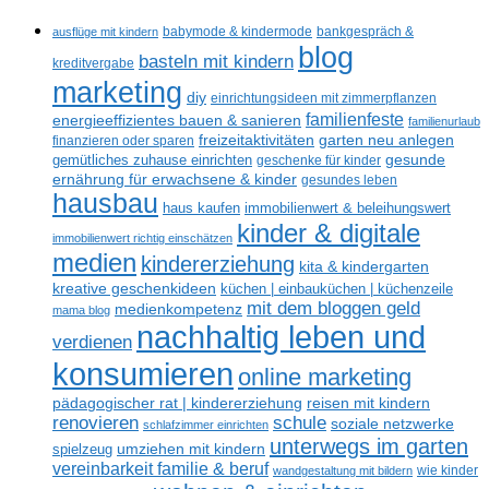
ausflüge mit kindern
babymode & kindermode
bankgespräch &
blog
basteln mit kindern
kreditvergabe
marketing
diy
einrichtungsideen mit zimmerpflanzen
familienfeste
energieeffizientes bauen & sanieren
familienurlaub
freizeitaktivitäten
garten neu anlegen
finanzieren oder sparen
gesunde
gemütliches zuhause einrichten
geschenke für kinder
ernährung für erwachsene & kinder
gesundes leben
hausbau
haus kaufen
immobilienwert & beleihungswert
kinder & digitale
immobilienwert richtig einschätzen
medien
kindererziehung
kita & kindergarten
kreative geschenkideen
küchen | einbauküchen | küchenzeile
mit dem bloggen geld
medienkompetenz
mama blog
nachhaltig leben und
verdienen
konsumieren
online marketing
reisen mit kindern
pädagogischer rat | kindererziehung
renovieren
schule
soziale netzwerke
schlafzimmer einrichten
unterwegs im garten
umziehen mit kindern
spielzeug
vereinbarkeit familie & beruf
wandgestaltung mit bildern
wie kinder