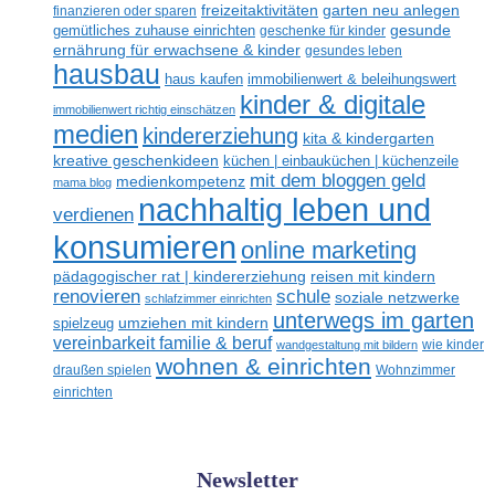
freizeitaktivitäten
garten neu anlegen
finanzieren oder sparen
gesunde
gemütliches zuhause einrichten
geschenke für kinder
ernährung für erwachsene & kinder
gesundes leben
hausbau
haus kaufen
immobilienwert & beleihungswert
kinder & digitale
immobilienwert richtig einschätzen
medien
kindererziehung
kita & kindergarten
kreative geschenkideen
küchen | einbauküchen | küchenzeile
mit dem bloggen geld
medienkompetenz
mama blog
nachhaltig leben und
verdienen
konsumieren
online marketing
reisen mit kindern
pädagogischer rat | kindererziehung
renovieren
schule
soziale netzwerke
schlafzimmer einrichten
unterwegs im garten
umziehen mit kindern
spielzeug
vereinbarkeit familie & beruf
wandgestaltung mit bildern
wie kinder
wohnen & einrichten
draußen spielen
Wohnzimmer
einrichten
Newsletter