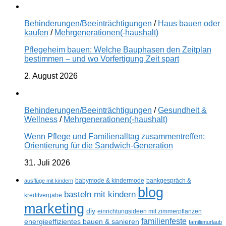
Behinderungen/Beeinträchtigungen
/
Haus bauen oder
kaufen
/
Mehrgenerationen(-haushalt)
Pflegeheim bauen: Welche Bauphasen den Zeitplan
bestimmen – und wo Vorfertigung Zeit spart
2. August 2026
Behinderungen/Beeinträchtigungen
/
Gesundheit &
Wellness
/
Mehrgenerationen(-haushalt)
Wenn Pflege und Familienalltag zusammentreffen:
Orientierung für die Sandwich-Generation
31. Juli 2026
ausflüge mit kindern
babymode & kindermode
bankgespräch &
blog
basteln mit kindern
kreditvergabe
marketing
diy
einrichtungsideen mit zimmerpflanzen
familienfeste
energieeffizientes bauen & sanieren
familienurlaub