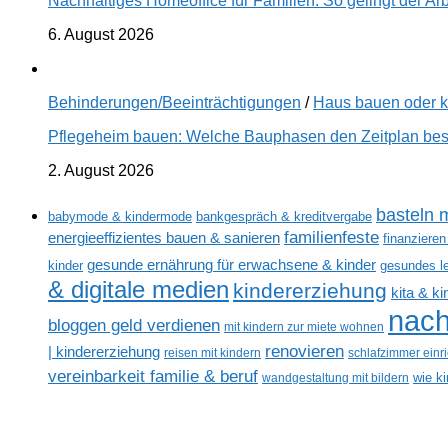
Nachhaltiges Homeoffice für Familien: So gelingt der Ar
6. August 2026
Behinderungen/Beeinträchtigungen
/
Haus bauen oder 
Pflegeheim bauen: Welche Bauphasen den Zeitplan best
2. August 2026
basteln m
babymode & kindermode
bankgespräch & kreditvergabe
familienfeste
energieeffizientes bauen & sanieren
finanzieren
gesunde ernährung für erwachsene & kinder
kinder
gesundes l
& digitale medien
kindererziehung
kita & k
nach
bloggen geld verdienen
mit kindern zur miete wohnen
renovieren
| kindererziehung
reisen mit kindern
schlafzimmer einr
vereinbarkeit familie & beruf
wandgestaltung mit bildern
wie k