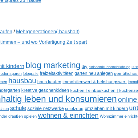
beitsplatz zu Hause
kaufen
/
Mehrgenerationen(-haushalt)
immen – und wo Vorfertigung Zeit spart
blog marketing
it kindern
diy
ein
einladende Inneneinrichtung
freizeitaktivitäten
garten neu anlegen
gemütliches
 oder sparen
fotografie
hausbau
haus kaufen
immobilienwert & beleihungswert
eben
immob
kreative geschenkideen
indergarten
küchen | einbauküchen | küchenze
haltig leben und konsumieren
online
un
schule
soziale netzwerke
umziehen mit kindern
spielzeug
ichten
wohnen & einrichten
inder draußen spielen
Wohnzimmer einricht