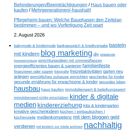
Behinderungen/Beeinträchtigungen
/
Haus bauen oder
kaufen
/
Mehrgenerationen(-haushalt)
Pflegeheim bauen: Welche Bauphasen den Zeitplan
bestimmen – und wo Vorfertigung Zeit spart
2. August 2026
basteln
babymode & kindermode
bankgespräch & kreditvergabe
blog marketing
mit kindern
diy
einladende
einrichtungsideen mit zimmerpflanzen
Inneneinrichtung
familienfeste
energieeffizientes bauen & sanieren
freizeitaktivitäten
garten neu
finanzieren oder sparen
fotografie
anlegen
gemütliches zuhause einrichten
geschenke für kinder
gesunde ernährung für erwachsene & kinder
gesundes leben
hausbau
haus kaufen
immobilienwert & beleihungswert
kinder & digitale
immobilienwert richtig einschätzen
medien
kindererziehung
kita & kindergarten
kreative geschenkideen
küchen | einbauküchen |
mit dem bloggen geld
medienkompetenz
küchenzeile
nachhaltig
verdienen
mit kindern zur miete wohnen