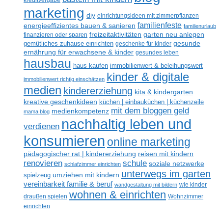
marketing
diy
einrichtungsideen mit zimmerpflanzen
familienfeste
energieeffizientes bauen & sanieren
familienurlaub
freizeitaktivitäten
garten neu anlegen
finanzieren oder sparen
gemütliches zuhause einrichten
gesunde
geschenke für kinder
ernährung für erwachsene & kinder
gesundes leben
hausbau
haus kaufen
immobilienwert & beleihungswert
kinder & digitale
immobilienwert richtig einschätzen
medien
kindererziehung
kita & kindergarten
kreative geschenkideen
küchen | einbauküchen | küchenzeile
mit dem bloggen geld
medienkompetenz
mama blog
nachhaltig leben und
verdienen
konsumieren
online marketing
reisen mit kindern
pädagogischer rat | kindererziehung
schule
renovieren
soziale netzwerke
schlafzimmer einrichten
unterwegs im garten
spielzeug
umziehen mit kindern
vereinbarkeit familie & beruf
wandgestaltung mit bildern
wie kinder
wohnen & einrichten
draußen spielen
Wohnzimmer
einrichten