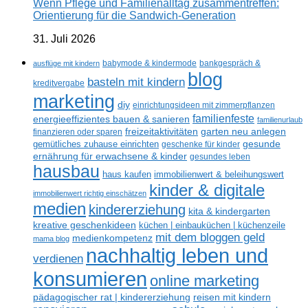
Wenn Pflege und Familienalltag zusammentreffen:
Orientierung für die Sandwich-Generation
31. Juli 2026
ausflüge mit kindern
babymode & kindermode
bankgespräch &
blog
basteln mit kindern
kreditvergabe
marketing
diy
einrichtungsideen mit zimmerpflanzen
familienfeste
energieeffizientes bauen & sanieren
familienurlaub
freizeitaktivitäten
garten neu anlegen
finanzieren oder sparen
gesunde
gemütliches zuhause einrichten
geschenke für kinder
ernährung für erwachsene & kinder
gesundes leben
hausbau
haus kaufen
immobilienwert & beleihungswert
kinder & digitale
immobilienwert richtig einschätzen
medien
kindererziehung
kita & kindergarten
kreative geschenkideen
küchen | einbauküchen | küchenzeile
mit dem bloggen geld
medienkompetenz
mama blog
nachhaltig leben und
verdienen
konsumieren
online marketing
reisen mit kindern
pädagogischer rat | kindererziehung