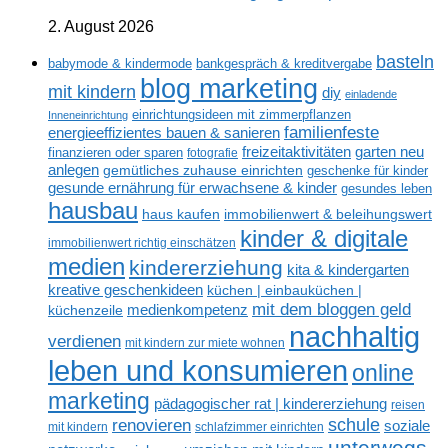
2. August 2026
basteln
babymode & kindermode
bankgespräch & kreditvergabe
blog marketing
mit kindern
diy
einladende
einrichtungsideen mit zimmerpflanzen
Inneneinrichtung
familienfeste
energieeffizientes bauen & sanieren
freizeitaktivitäten
garten neu
finanzieren oder sparen
fotografie
anlegen
gemütliches zuhause einrichten
geschenke für kinder
gesunde ernährung für erwachsene & kinder
gesundes leben
hausbau
haus kaufen
immobilienwert & beleihungswert
kinder & digitale
immobilienwert richtig einschätzen
medien
kindererziehung
kita & kindergarten
kreative geschenkideen
küchen | einbauküchen |
mit dem bloggen geld
medienkompetenz
küchenzeile
nachhaltig
verdienen
mit kindern zur miete wohnen
leben und konsumieren
online
marketing
pädagogischer rat | kindererziehung
reisen
renovieren
schule
soziale
mit kindern
schlafzimmer einrichten
unterwegs