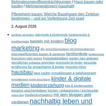
Behinderungen/Beeinträchtigungen
/
Haus bauen oder
kaufen
/
Mehrgenerationen(-haushalt)
Pflegeheim bauen: Welche Bauphasen den Zeitplan
bestimmen – und wo Vorfertigung Zeit spart
2. August 2026
ausflüge mit kindern
babymode & kindermode
bankgespräch &
blog
basteln mit kindern
kreditvergabe
marketing
diy
einrichtungsideen mit zimmerpflanzen
familienfeste
energieeffizientes bauen & sanieren
familienurlaub
freizeitaktivitäten
garten neu anlegen
finanzieren oder sparen
gesunde
gemütliches zuhause einrichten
geschenke für kinder
ernährung für erwachsene & kinder
gesundes leben
hausbau
haus kaufen
immobilienwert & beleihungswert
kinder & digitale
immobilienwert richtig einschätzen
medien
kindererziehung
kita & kindergarten
kreative geschenkideen
küchen | einbauküchen | küchenzeile
mit dem bloggen geld
medienkompetenz
mama blog
nachhaltig leben und
verdienen