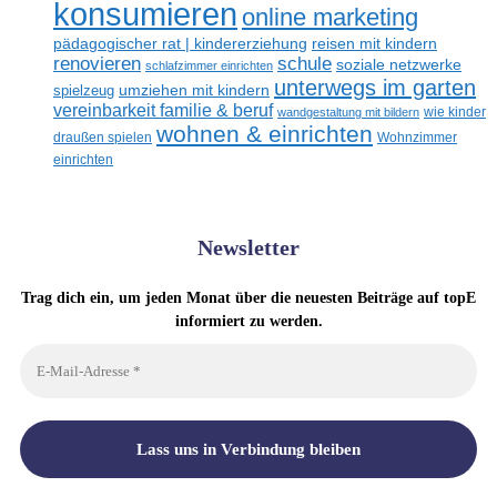
konsumieren
online marketing
reisen mit kindern
pädagogischer rat | kindererziehung
renovieren
schule
soziale netzwerke
schlafzimmer einrichten
unterwegs im garten
umziehen mit kindern
spielzeug
vereinbarkeit familie & beruf
wandgestaltung mit bildern
wie kinder
wohnen & einrichten
draußen spielen
Wohnzimmer
einrichten
Newsletter
Trag dich ein, um jeden Monat über die neuesten Beiträge auf topE
informiert zu werden.