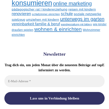
konsumieren
online marketing
reisen mit kindern
pädagogischer rat | kindererziehung
renovieren
schule
soziale netzwerke
schlafzimmer einrichten
unterwegs im garten
umziehen mit kindern
spielzeug
vereinbarkeit familie & beruf
wandgestaltung mit bildern
wie kinder
wohnen & einrichten
draußen spielen
Wohnzimmer
einrichten
Newsletter
Trag dich ein, um jeden Monat über die neuesten Beiträge auf topE
informiert zu werden.