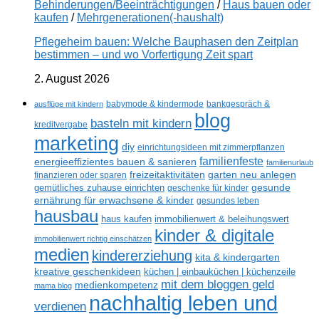
Behinderungen/Beeinträchtigungen
/
Haus bauen oder
kaufen
/
Mehrgenerationen(-haushalt)
Pflegeheim bauen: Welche Bauphasen den Zeitplan
bestimmen – und wo Vorfertigung Zeit spart
2. August 2026
ausflüge mit kindern
babymode & kindermode
bankgespräch &
blog
basteln mit kindern
kreditvergabe
marketing
diy
einrichtungsideen mit zimmerpflanzen
familienfeste
energieeffizientes bauen & sanieren
familienurlaub
freizeitaktivitäten
garten neu anlegen
finanzieren oder sparen
gesunde
gemütliches zuhause einrichten
geschenke für kinder
ernährung für erwachsene & kinder
gesundes leben
hausbau
haus kaufen
immobilienwert & beleihungswert
kinder & digitale
immobilienwert richtig einschätzen
medien
kindererziehung
kita & kindergarten
kreative geschenkideen
küchen | einbauküchen | küchenzeile
mit dem bloggen geld
medienkompetenz
mama blog
nachhaltig leben und
verdienen