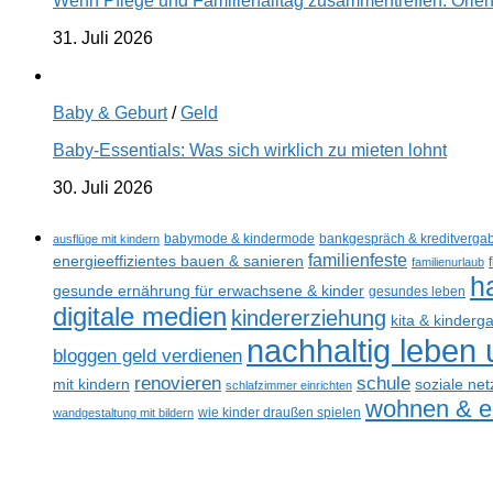
Wenn Pflege und Familienalltag zusammentreffen: Orien
31. Juli 2026
Baby & Geburt
/
Geld
Baby-Essentials: Was sich wirklich zu mieten lohnt
30. Juli 2026
ausflüge mit kindern
babymode & kindermode
bankgespräch & kreditverga
familienfeste
energieeffizientes bauen & sanieren
familienurlaub
h
gesunde ernährung für erwachsene & kinder
gesundes leben
digitale medien
kindererziehung
kita & kinderg
nachhaltig leben
bloggen geld verdienen
schule
renovieren
mit kindern
soziale ne
schlafzimmer einrichten
wohnen & ei
wandgestaltung mit bildern
wie kinder draußen spielen