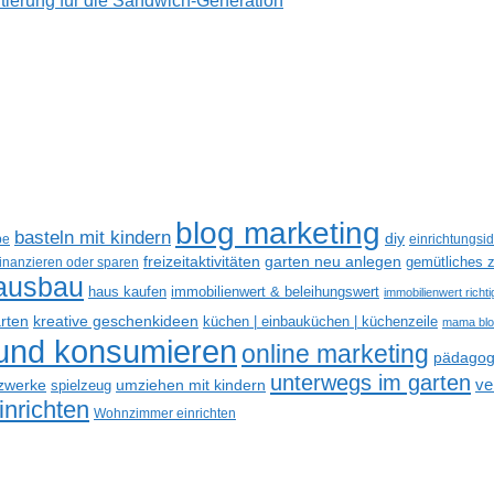
tierung für die Sandwich-Generation
blog marketing
basteln mit kindern
diy
be
einrichtungsi
freizeitaktivitäten
garten neu anlegen
gemütliches z
finanzieren oder sparen
ausbau
haus kaufen
immobilienwert & beleihungswert
immobilienwert richt
kreative geschenkideen
arten
küchen | einbauküchen | küchenzeile
mama bl
 und konsumieren
online marketing
pädagogi
unterwegs im garten
ve
tzwerke
spielzeug
umziehen mit kindern
nrichten
Wohnzimmer einrichten