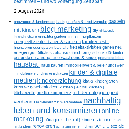
bestimmen – und wo Vorfertigung Zeit spart
2. August 2026
basteln
babymode & kindermode
bankgespräch & kreditvergabe
blog marketing
mit kindern
diy
einladende
einrichtungsideen mit zimmerpflanzen
Inneneinrichtung
familienfeste
energieeffizientes bauen & sanieren
freizeitaktivitäten
garten neu
finanzieren oder sparen
fotografie
anlegen
gemütliches zuhause einrichten
geschenke für kinder
gesunde ernährung für erwachsene & kinder
gesundes leben
hausbau
haus kaufen
immobilienwert & beleihungswert
kinder & digitale
immobilienwert richtig einschätzen
medien
kindererziehung
kita & kindergarten
kreative geschenkideen
küchen | einbauküchen |
mit dem bloggen geld
medienkompetenz
küchenzeile
nachhaltig
verdienen
mit kindern zur miete wohnen
leben und konsumieren
online
marketing
pädagogischer rat | kindererziehung
reisen
renovieren
schule
soziale
mit kindern
schlafzimmer einrichten