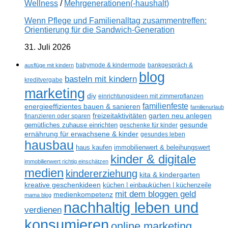
Wellness
/
Mehrgenerationen(-haushalt)
Wenn Pflege und Familienalltag zusammentreffen:
Orientierung für die Sandwich-Generation
31. Juli 2026
ausflüge mit kindern
babymode & kindermode
bankgespräch &
blog
basteln mit kindern
kreditvergabe
marketing
diy
einrichtungsideen mit zimmerpflanzen
familienfeste
energieeffizientes bauen & sanieren
familienurlaub
freizeitaktivitäten
garten neu anlegen
finanzieren oder sparen
gesunde
gemütliches zuhause einrichten
geschenke für kinder
ernährung für erwachsene & kinder
gesundes leben
hausbau
haus kaufen
immobilienwert & beleihungswert
kinder & digitale
immobilienwert richtig einschätzen
medien
kindererziehung
kita & kindergarten
kreative geschenkideen
küchen | einbauküchen | küchenzeile
mit dem bloggen geld
medienkompetenz
mama blog
nachhaltig leben und
verdienen
konsumieren
online marketing