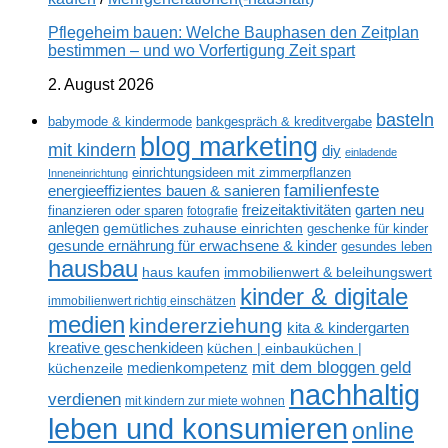
Pflegeheim bauen: Welche Bauphasen den Zeitplan
bestimmen – und wo Vorfertigung Zeit spart
2. August 2026
basteln
babymode & kindermode
bankgespräch & kreditvergabe
blog marketing
mit kindern
diy
einladende
einrichtungsideen mit zimmerpflanzen
Inneneinrichtung
familienfeste
energieeffizientes bauen & sanieren
freizeitaktivitäten
garten neu
finanzieren oder sparen
fotografie
anlegen
gemütliches zuhause einrichten
geschenke für kinder
gesunde ernährung für erwachsene & kinder
gesundes leben
hausbau
haus kaufen
immobilienwert & beleihungswert
kinder & digitale
immobilienwert richtig einschätzen
medien
kindererziehung
kita & kindergarten
kreative geschenkideen
küchen | einbauküchen |
mit dem bloggen geld
medienkompetenz
küchenzeile
nachhaltig
verdienen
mit kindern zur miete wohnen
leben und konsumieren
online