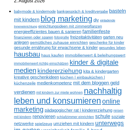
2. August 2026
basteln
babymode & kindermode
bankgespräch & kreditvergabe
blog marketing
mit kindern
diy
einladende
einrichtungsideen mit zimmerpflanzen
Inneneinrichtung
familienfeste
energieeffizientes bauen & sanieren
freizeitaktivitäten
garten neu
finanzieren oder sparen
fotografie
anlegen
gemütliches zuhause einrichten
geschenke für kinder
gesunde ernährung für erwachsene & kinder
gesundes leben
hausbau
haus kaufen
immobilienwert & beleihungswert
kinder & digitale
immobilienwert richtig einschätzen
medien
kindererziehung
kita & kindergarten
kreative geschenkideen
küchen | einbauküchen |
mit dem bloggen geld
medienkompetenz
küchenzeile
nachhaltig
verdienen
mit kindern zur miete wohnen
leben und konsumieren
online
marketing
pädagogischer rat | kindererziehung
reisen
renovieren
schule
soziale
mit kindern
schlafzimmer einrichten
unterwegs
netzwerke
umziehen mit kindern
spielzeug
im garten