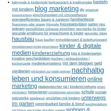
basteln
babymode & kindermode
bankgespräch & kreditvergabe
blog marketing
mit kindern
diy
einladende
einrichtungsideen mit zimmerpflanzen
Inneneinrichtung
familienfeste
energieeffizientes bauen & sanieren
freizeitaktivitäten
garten neu
finanzieren oder sparen
fotografie
anlegen
gemütliches zuhause einrichten
geschenke für kinder
gesunde ernährung für erwachsene & kinder
gesundes leben
hausbau
haus kaufen
immobilienwert & beleihungswert
kinder & digitale
immobilienwert richtig einschätzen
medien
kindererziehung
kita & kindergarten
kreative geschenkideen
küchen | einbauküchen |
mit dem bloggen geld
medienkompetenz
küchenzeile
nachhaltig
verdienen
mit kindern zur miete wohnen
leben und konsumieren
online
marketing
pädagogischer rat | kindererziehung
reisen
renovieren
schule
soziale
mit kindern
schlafzimmer einrichten
unterwegs
netzwerke
umziehen mit kindern
spielzeug
im garten
vereinbarkeit familie & beruf
wandgestaltung
wohnen &
mit bildern
wie kinder draußen spielen