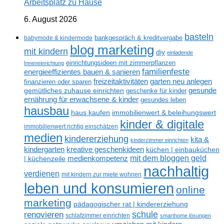
Arbeitsplatz zu Hause
6. August 2026
basteln
babymode & kindermode
bankgespräch & kreditvergabe
blog marketing
mit kindern
diy
einladende
einrichtungsideen mit zimmerpflanzen
Inneneinrichtung
familienfeste
energieeffizientes bauen & sanieren
freizeitaktivitäten
garten neu anlegen
finanzieren oder sparen
gesunde
gemütliches zuhause einrichten
geschenke für kinder
ernährung für erwachsene & kinder
gesundes leben
hausbau
haus kaufen
immobilienwert & beleihungswert
kinder & digitale
immobilienwert richtig einschätzen
medien
kindererziehung
kita &
kinderzimmer einrichten
kreative geschenkideen
kindergarten
küchen | einbauküchen
mit dem bloggen geld
medienkompetenz
| küchenzeile
nachhaltig
verdienen
mit kindern zur miete wohnen
leben und konsumieren
online
marketing
pädagogischer rat | kindererziehung
renovieren
schule
schlafzimmer einrichten
smarthome lösungen